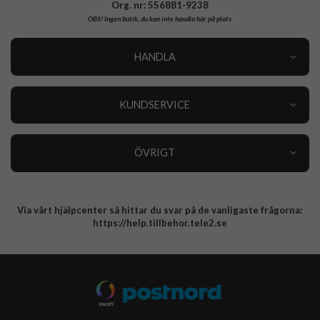
Org. nr: 556881-9238
OBS!
Ingen butik, du kan inte handla här på plats
HANDLA
Outlet
Nyheter
KUNDSERVICE
Varumärken
Kundservice
Specialkategorier
90 dagars öppet köp
ÖVRIGT
Köpevillkor
Om oss
Retur
Om cookies
Via vårt hjälpcenter så hittar du svar på de vanligaste frågorna:
Integritetspolicy
https://help.tillbehor.tele2.se