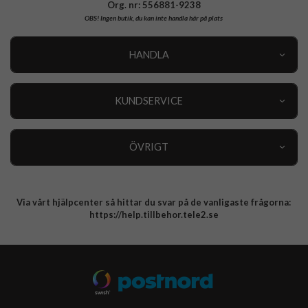
Org. nr: 556881-9238
OBS!
Ingen butik, du kan inte handla här på plats
HANDLA
Outlet
Nyheter
KUNDSERVICE
Varumärken
Kundservice
Specialkategorier
90 dagars öppet köp
ÖVRIGT
Köpevillkor
Om oss
Retur
Om cookies
Via vårt hjälpcenter så hittar du svar på de vanligaste frågorna:
Integritetspolicy
https://help.tillbehor.tele2.se