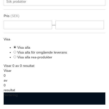
Pris
(SEK)
—
Visa
Visa alla
Visa alla för omgående leverans
Visa alla rea-produkter
Visar 0 av 0 resultat
Visar
0
av
0
resultat
Sortering