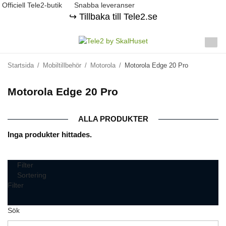
Officiell Tele2-butik
Snabba leveranser
↪️ Tillbaka till Tele2.se
Startsida
/
Mobiltillbehör
/
Motorola
/
Motorola Edge 20 Pro
Motorola Edge 20 Pro
ALLA PRODUKTER
Inga produkter hittades.
Filter
Sortering
Filter
Sök