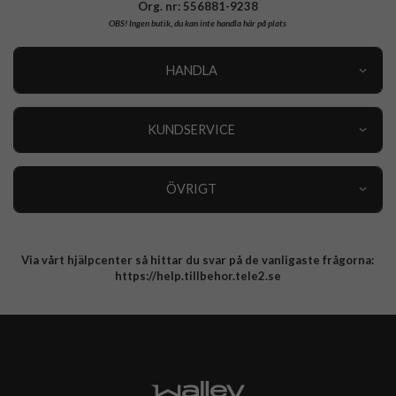
Org. nr: 556881-9238
OBS!
Ingen butik, du kan inte handla här på plats
HANDLA
Outlet
Nyheter
KUNDSERVICE
Varumärken
Kundservice
Specialkategorier
90 dagars öppet köp
ÖVRIGT
Köpevillkor
Om oss
Retur
Om cookies
Via vårt hjälpcenter så hittar du svar på de vanligaste frågorna:
Integritetspolicy
https://help.tillbehor.tele2.se