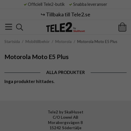
Officiell Tele2-butik
Snabba leveranser
↪️ Tillbaka till Tele2.se
Startsida
/
Mobiltillbehör
/
Motorola
/
Motorola Moto E5 Plus
Motorola Moto E5 Plus
ALLA PRODUKTER
Inga produkter hittades.
Tele2 by SkalHuset
C/O Lowwi AB
Morabergsvägen 8
15242 Södertälje