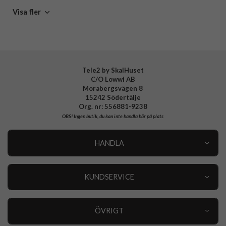
Google Pixel 10
Visa fler
Tele2 by SkalHuset
C/O Lowwi AB
Morabergsvägen 8
15242 Södertälje
Org. nr: 556881-9238
OBS!
Ingen butik, du kan inte handla här på plats
HANDLA
Outlet
Nyheter
KUNDSERVICE
Varumärken
Kundservice
Specialkategorier
90 dagars öppet köp
ÖVRIGT
Köpevillkor