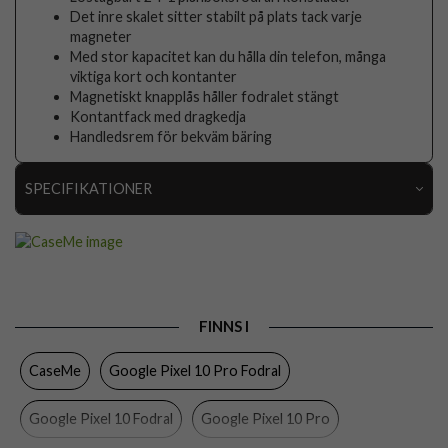
Det inre skalet sitter stabilt på plats tack varje
magneter
Med stor kapacitet kan du hålla din telefon, många
viktiga kort och kontanter
Magnetiskt knapplås håller fodralet stängt
Kontantfack med dragkedja
Handledsrem för bekväm bäring
SPECIFIKATIONER
Artikelnummer
108383
Passar till
Google Pixel 10, Google Pixel 10 Pro
Produkttyp
Fodral
FINNS I
Egenskaper
Dragkedja, Handrem, Kortfack, Löstagbart skal
CaseMe
Google Pixel 10 Pro Fodral
Färg
Röd
Material
Konstläder, Mjukplast (TPU)
Google Pixel 10 Fodral
Google Pixel 10 Pro
Varumärke
CaseMe