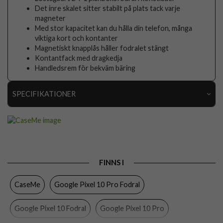
Det inre skalet sitter stabilt på plats tack varje
magneter
Med stor kapacitet kan du hålla din telefon, många
viktiga kort och kontanter
Magnetiskt knapplås håller fodralet stängt
Kontantfack med dragkedja
Handledsrem för bekväm bäring
SPECIFIKATIONER
Artikelnummer
108382
Passar till
Google Pixel 10, Google Pixel 10 Pro
Produkttyp
Fodral
FINNS I
Egenskaper
Dragkedja, Handrem, Kortfack, Löstagbart skal
CaseMe
Google Pixel 10 Pro Fodral
Färg
Rosa
Material
Konstläder, Mjukplast (TPU)
Google Pixel 10 Fodral
Google Pixel 10 Pro
Varumärke
CaseMe