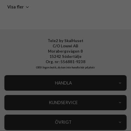
Google Pixel 10
Visa fler
Tele2 by SkalHuset
C/O Lowwi AB
Morabergsvägen 8
15242 Södertälje
Org. nr: 556881-9238
OBS!
Ingen butik, du kan inte handla här på plats
HANDLA
Outlet
Nyheter
KUNDSERVICE
Varumärken
Kundservice
Specialkategorier
90 dagars öppet köp
ÖVRIGT
Köpevillkor