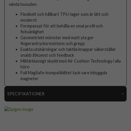
vända huvuden.
Flexibelt och hållbart TPU-lager som är lätt och
modernt
Formpassat för att behålla en smal profil och
fickvänlighet
Geometriskt mönster med matt yta ger
fingeravtrycksresistens och grepp
Exakta utskärningar och taktila knappar säkerställer
snabb åtkomst och feedback
Militärklassigt skydd med Air Cushion Technology i alla
hörn
Full MagSafe-kompatibilitet tack vare inbyggda
magneter
SPECIFIKATIONER
Artikelnummer
113548
Passar till
Google Pixel 10, Google Pixel 10 Pro
Produkttyp
Skal