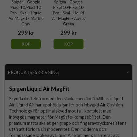
Spigen - Google
Spigen - Google
Pixel 10/Pixel 10
Pixel 10/Pixel 10
Pro - Skal - Liquid
Pro - Skal - Liquid
Air MagFit - Marble
Air MagFit - Abyss
Gray
Green
299 kr
299 kr
KÖP
KÖP
PRODUKTBESKRIVNING
Spigen Liquid Air MagFit
Skydda din telefon med den slanka men ändå hållbara Liquid
Air. Liquid Air har upphöjda kanter och inbyggd Air Cushion
Technology för optimal skydd mot fall, komplett med
inbyggda magneter för MagSafe-kompatibilitet. Den
premium matta skalet ger grepp och fingeravtrycksresistens
utan att förlora sin modernitet. Den moderna och
formpassade looken av Liquid Air kommer garanterat att