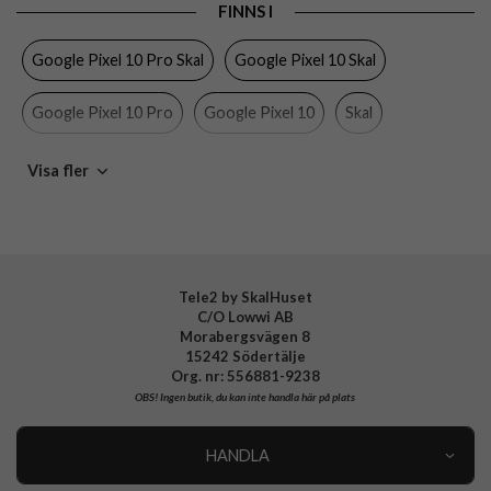
FINNS I
Egenskaper
MagSafe-kompatibel
Google Pixel 10 Pro Skal
Google Pixel 10 Skal
Färg
Svart
Material
Mjukplast (TPU)
Google Pixel 10 Pro
Google Pixel 10
Skal
Varumärke
Spigen
Svarta skal
MagSafe-kompatibla skal och fodral
Visa fler
Tillverkarens art nr
ACS09695
EAN
8800283307566
Spigen
Tele2 by SkalHuset
C/O Lowwi AB
Morabergsvägen 8
15242 Södertälje
Org. nr: 556881-9238
OBS!
Ingen butik, du kan inte handla här på plats
HANDLA