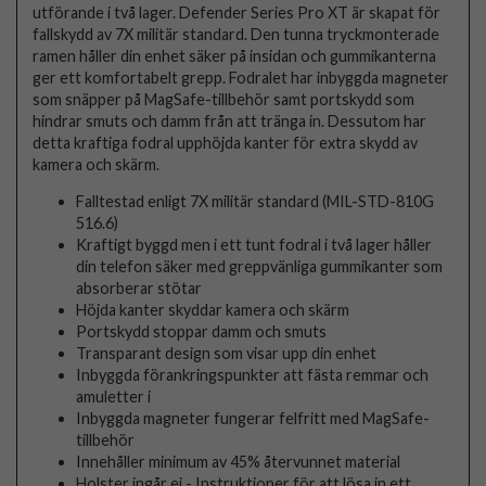
utförande i två lager. Defender Series Pro XT är skapat för
fallskydd av 7X militär standard. Den tunna tryckmonterade
ramen håller din enhet säker på insidan och gummikanterna
ger ett komfortabelt grepp. Fodralet har inbyggda magneter
som snäpper på MagSafe-tillbehör samt portskydd som
hindrar smuts och damm från att tränga in. Dessutom har
detta kraftiga fodral upphöjda kanter för extra skydd av
kamera och skärm.
Falltestad enligt 7X militär standard (MIL-STD-810G
516.6)
Kraftigt byggd men i ett tunt fodral i två lager håller
din telefon säker med greppvänliga gummikanter som
absorberar stötar
Höjda kanter skyddar kamera och skärm
Portskydd stoppar damm och smuts
Transparant design som visar upp din enhet
Inbyggda förankringspunkter att fästa remmar och
amuletter i
Inbyggda magneter fungerar felfritt med MagSafe-
tillbehör
Innehåller minimum av 45% återvunnet material
Holster ingår ej - Instruktioner för att lösa in ett