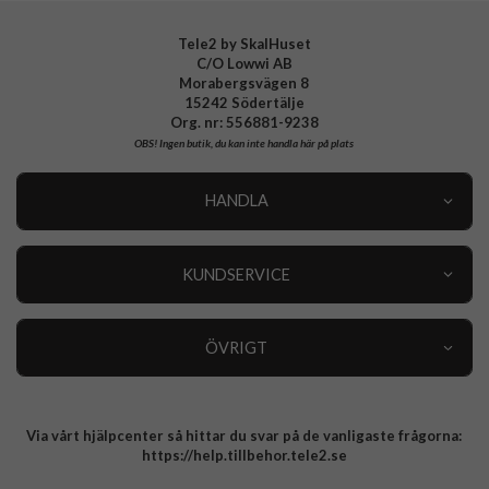
Tele2 by SkalHuset
C/O Lowwi AB
Morabergsvägen 8
15242 Södertälje
Org. nr: 556881-9238
OBS!
Ingen butik, du kan inte handla här på plats
HANDLA
Outlet
Nyheter
KUNDSERVICE
Varumärken
Kundservice
Specialkategorier
90 dagars öppet köp
ÖVRIGT
Köpevillkor
Om oss
Retur
Om cookies
Via vårt hjälpcenter så hittar du svar på de vanligaste frågorna:
Integritetspolicy
https://help.tillbehor.tele2.se