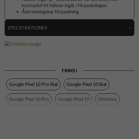
kostnadsfritt hölster ingår i förpackningen.
Återvinningsbar förpackning
SPECIFIKATIONER
Artikelnummer
109690
Passar till
Google Pixel 10, Google Pixel 10 Pro
Produkttyp
Skal
FINNS I
Egenskaper
MagSafe-kompatibel, Stöttålig
Google Pixel 10 Pro Skal
Google Pixel 10 Skal
Färg
Blå, Genomskinlig
Material
Hårdplast (PC), Mjukplast (TPU)
Google Pixel 10 Pro
Google Pixel 10
Otterbox
Varumärke
Otterbox
Google Pixel
Mobiltillbehör
Tillverkarens art nr
77-98262
EAN
840434708642