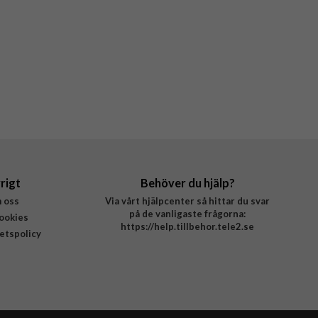
rigt
Behöver du hjälp?
 oss
Via vårt hjälpcenter så hittar du svar
på de vanligaste frågorna:
ookies
https://help.tillbehor.tele2.se
tetspolicy