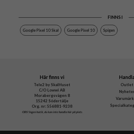
EAN
FINNS I
Google Pixel 10 Skal
Google Pixel 10
Spigen
Här finns vi
Handl
Tele2 by SkalHuset
Outlet
C/O Lowwi AB
Nyhete
Morabergsvägen 8
Varumärk
15242 Södertälje
Specialkate
Org. nr: 556881-9238
OBS!
Ingen butik, du kan inte handla här på plats