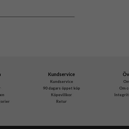
8800283307627
a
Kundservice
Öv
Kundservice
Om
r
90 dagars öppet köp
Om c
en
Köpevillkor
Integri
gorier
Retur