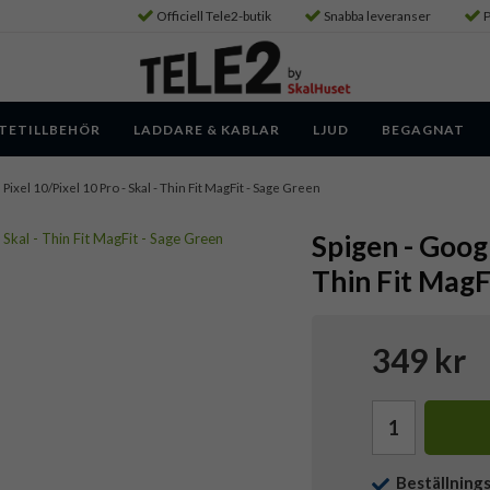
Officiell Tele2-butik
Snabba leveranser
P
TETILLBEHÖR
LADDARE & KABLAR
LJUD
BEGAGNAT
 Pixel 10/Pixel 10 Pro - Skal - Thin Fit MagFit - Sage Green
Spigen - Googl
Thin Fit MagF
349 kr
Beställning