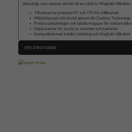
teknologi, som öppnar dörren till en värld av MagSafe-tillbehör.
Tillverkad av premium PC och TPU för hållbarhet
Militärklassad stötskydd genom Air Cushion Technology
Precisa utskärningar och taktila knappar för enklare åtk
Höjda kanter för skydd av skärmen och kameran
Kompatibel med trådlös laddning och MagSafe-tillbehör
SPECIFIKATIONER
Artikelnummer
Passar till
Produkttyp
Egenskaper
Färg
Material
Varumärke
Tillverkarens art nr