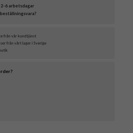
 2-6 arbetsdagar
beställningsvara?
ce från vår kundtjänst
er från vårt lager i Sverige
butik
order?