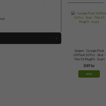
omst
109957
Spigen - Google Pixel
10/Pixel 10 Pro - Skal -
Google Pixel 10, Google Pixel 10 Pro
Thin Fit MagFit - Svart
Skal
349 kr
MagSafe-kompatibel
KÖP
Grön
Hårdplast (PC), Mjukplast (TPU)
Spigen
ACS09701