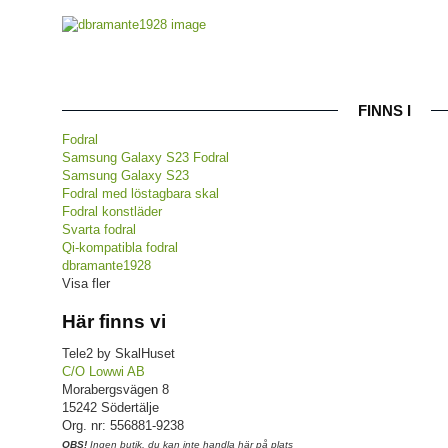
FINNS I
Fodral
Samsung Galaxy S23 Fodral
Samsung Galaxy S23
Fodral med löstagbara skal
Fodral konstläder
Svarta fodral
Qi-kompatibla fodral
dbramante1928
Visa fler
Här finns vi
Tele2 by SkalHuset
C/O Lowwi AB
Morabergsvägen 8
15242 Södertälje
Org. nr: 556881-9238
OBS!
Ingen butik, du kan inte handla här på plats