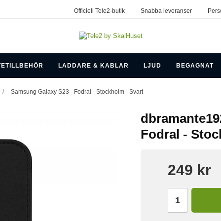
Officiell Tele2-butik
Snabba leveranser
Pers
TETILLBEHÖR
LADDARE & KABLAR
LJUD
BEGAGNAT
/
- Samsung Galaxy S23 - Fodral - Stockholm - Svart
dbramante192
Fodral - Stoc
249 kr