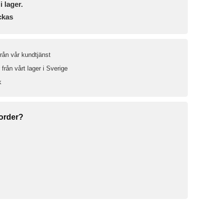
i lager.
ckas
från vår kundtjänst
från vårt lager i Sverige
k
 order?