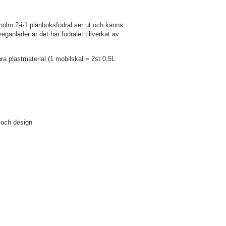
holm 2-i-1 plånboksfodral ser ut och känns
eganläder är det här fodralet tillverkat av
ra plastmaterial (1 mobilskal = 2st 0,5L
t och design