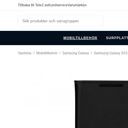
Tillbaka till Tele2.se
Kundservice
Varumärken
MOBILTILLBEHÖR
SURFPLAT
Startsida
/
Mobiltillbehör
/
Samsung Galaxy
/
Samsung Galaxy S23