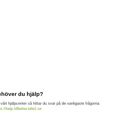
höver du hjälp?
 vårt hjälpcenter så hittar du svar på de vanligaste frågorna:
ps://help.tillbehor.tele2.se