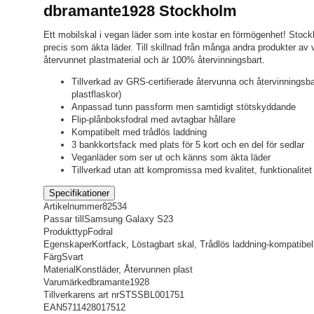
dbramante1928 Stockholm
Ett mobilskal i vegan läder som inte kostar en förmögenhet! Stock
precis som äkta läder. Till skillnad från många andra produkter av v
återvunnet plastmaterial och är 100% återvinningsbart.
Tillverkad av GRS-certifierade återvunna och återvinningsba
plastflaskor)
Anpassad tunn passform men samtidigt stötskyddande
Flip-plånboksfodral med avtagbar hållare
Kompatibelt med trådlös laddning
3 bankkortsfack med plats för 5 kort och en del för sedlar
Veganläder som ser ut och känns som äkta läder
Tillverkad utan att kompromissa med kvalitet, funktionalite
Specifikationer
Artikelnummer
82534
Passar till
Samsung Galaxy S23
Produkttyp
Fodral
Egenskaper
Kortfack, Löstagbart skal, Trådlös laddning-kompatibel
Färg
Svart
Material
Konstläder, Återvunnen plast
Varumärke
dbramante1928
Tillverkarens art nr
STSSBL001751
EAN
5711428017512