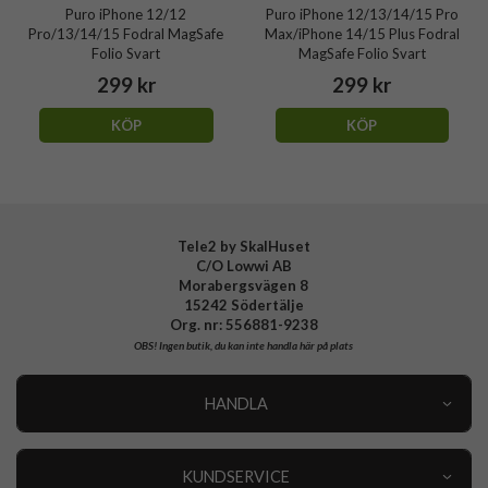
Puro iPhone 12/12
Puro iPhone 12/13/14/15 Pro
Pro/13/14/15 Fodral MagSafe
Max/iPhone 14/15 Plus Fodral
Folio Svart
MagSafe Folio Svart
299 kr
299 kr
KÖP
KÖP
Tele2 by SkalHuset
C/O Lowwi AB
Morabergsvägen 8
15242 Södertälje
Org. nr: 556881-9238
OBS!
Ingen butik, du kan inte handla här på plats
HANDLA
Outlet
Nyheter
KUNDSERVICE