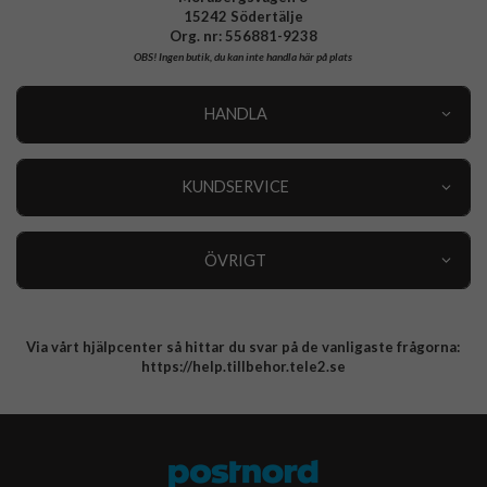
15242 Södertälje
Org. nr: 556881-9238
OBS!
Ingen butik, du kan inte handla här på plats
HANDLA
Outlet
Nyheter
KUNDSERVICE
Varumärken
Kundservice
Specialkategorier
90 dagars öppet köp
ÖVRIGT
Köpevillkor
Om oss
Retur
Om cookies
Via vårt hjälpcenter så hittar du svar på de vanligaste frågorna:
Integritetspolicy
https://help.tillbehor.tele2.se