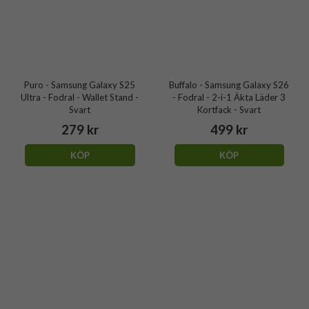
Puro - Samsung Galaxy S25
Buffalo - Samsung Galaxy S26
Ultra - Fodral - Wallet Stand -
- Fodral - 2-i-1 Äkta Läder 3
Svart
Kortfack - Svart
279 kr
499 kr
KÖP
KÖP