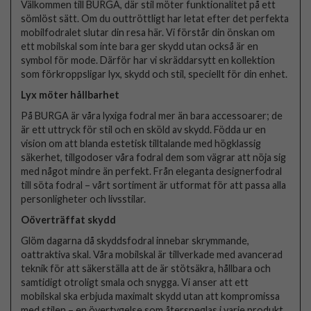
Välkommen till BURGA, där stil möter funktionalitet på ett
sömlöst sätt. Om du outtröttligt har letat efter det perfekta
mobilfodralet slutar din resa här. Vi förstår din önskan om
ett mobilskal som inte bara ger skydd utan också är en
symbol för mode. Därför har vi skräddarsytt en kollektion
som förkroppsligar lyx, skydd och stil, speciellt för din enhet.
Lyx möter hållbarhet
På BURGA är våra lyxiga fodral mer än bara accessoarer; de
är ett uttryck för stil och en sköld av skydd. Födda ur en
vision om att blanda estetisk tilltalande med högklassig
säkerhet, tillgodoser våra fodral dem som vägrar att nöja sig
med något mindre än perfekt. Från eleganta designerfodral
till söta fodral – vårt sortiment är utformat för att passa alla
personligheter och livsstilar.
Oöverträffat skydd
Glöm dagarna då skyddsfodral innebar skrymmande,
oattraktiva skal. Våra mobilskal är tillverkade med avancerad
teknik för att säkerställa att de är stötsäkra, hållbara och
samtidigt otroligt smala och snygga. Vi anser att ett
mobilskal ska erbjuda maximalt skydd utan att kompromissa
med stilen – en övertygelse som återspeglas i varje produkt