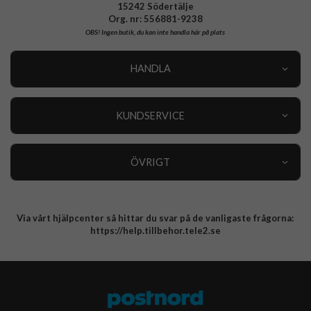
15242 Södertälje
Org. nr: 556881-9238
OBS!
Ingen butik, du kan inte handla här på plats
HANDLA
Outlet
Nyheter
KUNDSERVICE
Varumärken
Kundservice
Specialkategorier
90 dagars öppet köp
ÖVRIGT
Köpevillkor
Om oss
Retur
Om cookies
Via vårt hjälpcenter så hittar du svar på de vanligaste frågorna:
Integritetspolicy
https://help.tillbehor.tele2.se