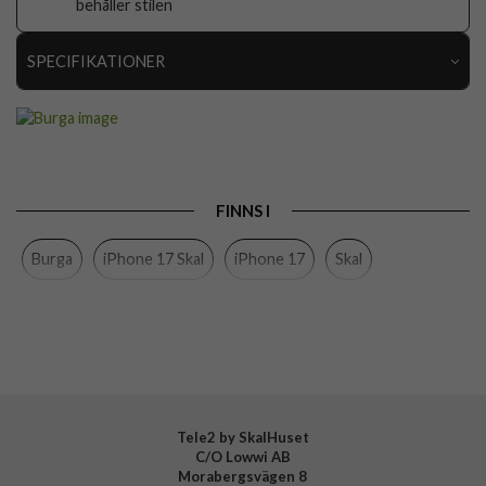
behåller stilen
SPECIFIKATIONER
Artikelnummer
119074
Passar till
iPhone 17
Produkttyp
Skal
FINNS I
Färg
Flerfärgad
Burga
iPhone 17 Skal
iPhone 17
Skal
Material
Hårdplast (PC), Mjukplast (TPU)
Varumärke
Burga
Tillverkarens art nr
138155
EAN
4772241381557
Tele2 by SkalHuset
C/O Lowwi AB
Morabergsvägen 8