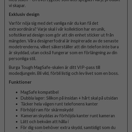
vi skapar.
Exklusiv design
Varför nöja sig med det vanliga när du kan få det
extraordinära? Varje skal i vår kollektion har en unik,
sofistikerad design som gör att din enhet sticker ut från
mängden. Våra designerfodral är inspirerade av de senaste
modetrenderna, vilket säkerställer att din telefon inte bara
är skyddad, utan också fungerar som en förlängning av din
personliga stil.
Burga Tough MagSafe-skalen är ditt VIP-pass till
modedjungeln. Bli vild, förbli listig och lev livet som en boss.
Funktioner
MagSafe kompatibel
Dubbla lager: Silikon på insidan + hårt skal på utsidan
Täcker hela vägen runt telefonens kanter
Förhöjd ram för skärmskydd
Kameran skyddas av förhöjda kanter runt kameran
Lätt och bekväm att hålla i
För dig som behöver extra skydd, samtidigt som du