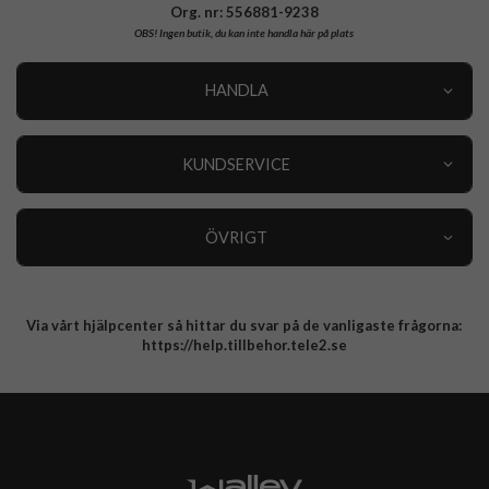
Org. nr: 556881-9238
OBS!
Ingen butik, du kan inte handla här på plats
HANDLA
Outlet
Nyheter
KUNDSERVICE
Varumärken
Kundservice
Specialkategorier
90 dagars öppet köp
ÖVRIGT
Köpevillkor
Om oss
Retur
Om cookies
Via vårt hjälpcenter så hittar du svar på de vanligaste frågorna:
Integritetspolicy
https://help.tillbehor.tele2.se