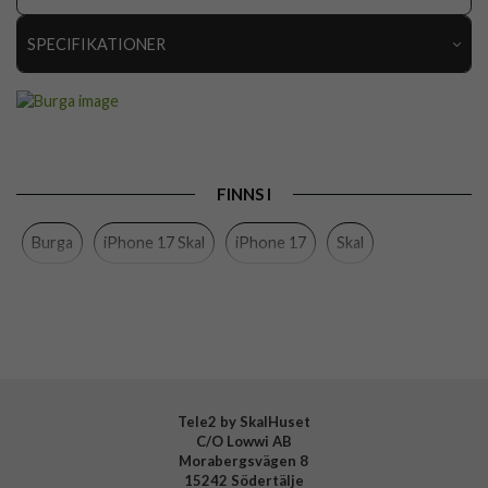
SPECIFIKATIONER
Artikelnummer
119075
Passar till
iPhone 17
Produkttyp
Skal
FINNS I
Färg
Flerfärgad
Burga
iPhone 17 Skal
iPhone 17
Skal
Material
Hårdplast (PC), Mjukplast (TPU)
Varumärke
Burga
Tillverkarens art nr
139003
EAN
4772241390030
Tele2 by SkalHuset
C/O Lowwi AB
Morabergsvägen 8
15242 Södertälje