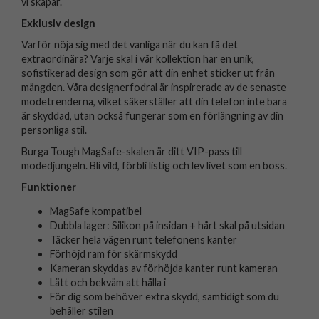
vi skapar.
Exklusiv design
Varför nöja sig med det vanliga när du kan få det
extraordinära? Varje skal i vår kollektion har en unik,
sofistikerad design som gör att din enhet sticker ut från
mängden. Våra designerfodral är inspirerade av de senaste
modetrenderna, vilket säkerställer att din telefon inte bara
är skyddad, utan också fungerar som en förlängning av din
personliga stil.
Burga Tough MagSafe-skalen är ditt VIP-pass till
modedjungeln. Bli vild, förbli listig och lev livet som en boss.
Funktioner
MagSafe kompatibel
Dubbla lager: Silikon på insidan + hårt skal på utsidan
Täcker hela vägen runt telefonens kanter
Förhöjd ram för skärmskydd
Kameran skyddas av förhöjda kanter runt kameran
Lätt och bekväm att hålla i
För dig som behöver extra skydd, samtidigt som du
behåller stilen