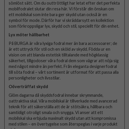
sömlöst sätt. Om du outtröttligt har letat efter det perfekta
mobilfodralet slutar din resa här. Vi förstår din önskan om
ett mobilskal som inte bara ger skydd utan också är en
symbol för mode. Därför har vi skräddarsytt en kollektion
som förkroppsligar lyx, skydd och stil, speciellt för din enhet.
Lyx möter hållbarhet
På BURGA är våra lyxiga fodral mer än bara accessoarer; de
är ett uttryck för stil och en sköld av skydd. Födda ur en
vision om att blanda estetisk tilltalande med högklassig
säkerhet, tillgodoser våra fodral dem som vägrar att nöja sig
med något mindre än perfekt. Från eleganta designerfodral
till söta fodral – vårt sortiment är utformat för att passa alla
personligheter och livsstilar.
Oöverträffat skydd
Glöm dagarna då skyddsfodral innebar skrymmande,
oattraktiva skal. Våra mobilskal är tillverkade med avancerad
teknik för att säkerställa att de är stötsäkra, hållbara och
samtidigt otroligt smala och snygga. Vi anser att ett
mobilskal ska erbjuda maximalt skydd utan att kompromissa
med stilen – en övertygelse som återspeglas i varje produkt