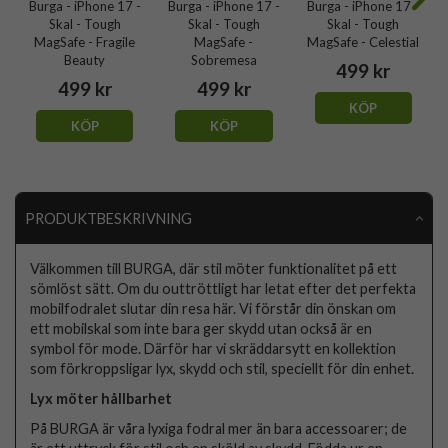
Burga - iPhone 17 -
Burga - iPhone 17 -
Burga - iPhone 17 -
Skal - Tough
Skal - Tough
Skal - Tough
MagSafe - Fragile
MagSafe -
MagSafe - Celestial
Beauty
Sobremesa
499 kr
499 kr
499 kr
KÖP
KÖP
KÖP
PRODUKTBESKRIVNING
Välkommen till BURGA, där stil möter funktionalitet på ett
sömlöst sätt. Om du outtröttligt har letat efter det perfekta
mobilfodralet slutar din resa här. Vi förstår din önskan om
ett mobilskal som inte bara ger skydd utan också är en
symbol för mode. Därför har vi skräddarsytt en kollektion
som förkroppsligar lyx, skydd och stil, speciellt för din enhet.
Lyx möter hållbarhet
På BURGA är våra lyxiga fodral mer än bara accessoarer; de