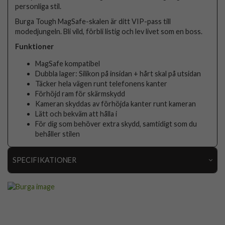
personliga stil.
Burga Tough MagSafe-skalen är ditt VIP-pass till
modedjungeln. Bli vild, förbli listig och lev livet som en boss.
Funktioner
MagSafe kompatibel
Dubbla lager: Silikon på insidan + hårt skal på utsidan
Täcker hela vägen runt telefonens kanter
Förhöjd ram för skärmskydd
Kameran skyddas av förhöjda kanter runt kameran
Lätt och bekväm att hålla i
För dig som behöver extra skydd, samtidigt som du
behåller stilen
SPECIFIKATIONER
Artikelnummer
119068
Passar till
iPhone 17
Produkttyp
Skal