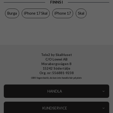
FINNS I
Färg
Flerfärgad
Burga
iPhone 17 Skal
iPhone 17
Skal
Material
Hårdplast (PC), Mjukplast (TPU)
Varumärke
Burga
Tillverkarens art nr
138619
EAN
4772241386194
Tele2 by SkalHuset
C/O Lowwi AB
Morabergsvägen 8
15242 Södertälje
Org. nr: 556881-9238
OBS!
Ingen butik, du kan inte handla här på plats
HANDLA
Outlet
Nyheter
KUNDSERVICE
Varumärken