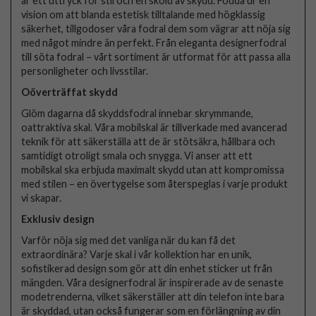
är ett uttryck för stil och en sköld av skydd. Födda ur en
vision om att blanda estetisk tilltalande med högklassig
säkerhet, tillgodoser våra fodral dem som vägrar att nöja sig
med något mindre än perfekt. Från eleganta designerfodral
till söta fodral – vårt sortiment är utformat för att passa alla
personligheter och livsstilar.
Oöverträffat skydd
Glöm dagarna då skyddsfodral innebar skrymmande,
oattraktiva skal. Våra mobilskal är tillverkade med avancerad
teknik för att säkerställa att de är stötsäkra, hållbara och
samtidigt otroligt smala och snygga. Vi anser att ett
mobilskal ska erbjuda maximalt skydd utan att kompromissa
med stilen – en övertygelse som återspeglas i varje produkt
vi skapar.
Exklusiv design
Varför nöja sig med det vanliga när du kan få det
extraordinära? Varje skal i vår kollektion har en unik,
sofistikerad design som gör att din enhet sticker ut från
mängden. Våra designerfodral är inspirerade av de senaste
modetrenderna, vilket säkerställer att din telefon inte bara
är skyddad, utan också fungerar som en förlängning av din