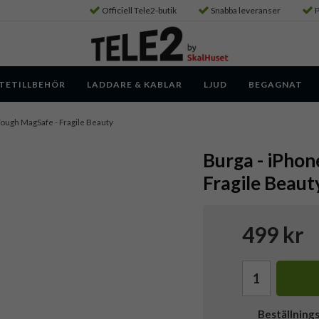
Officiell Tele2-butik
Snabba leveranser
P
TETILLBEHÖR
LADDARE & KABLAR
LJUD
BEGAGNAT
- Tough MagSafe - Fragile Beauty
Burga - iPhon
Fragile Beaut
499 kr
Beställning