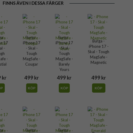
FINNS ÄVEN I DESSA FÄRGER
ga -
Burga -
Burga -
Burga -
ne 17
iPhone 17
iPhone 17
iPhone 17 -
al -
- Skal -
- Skal -
Skal - Tough
ugh
Tough
Tough
MagSafe -
afe -
MagSafe -
MagSafe -
Magnetic
stial
Cougar
Barely
Yours
 kr
499 kr
499 kr
499 kr
ÖP
KÖP
KÖP
KÖP
ga -
Burga -
Burga -