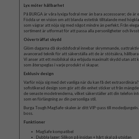
Lyx möter hållbarhet
På BURGA är våra lyxiga fodral mer än bara accessoarer; de är et
Födda ur en vision om att blanda estetisk tilltalande med högkla
som vägrar att nöja sig med något mindre än perfekt. Från elegant
sortiment är utformat för att passa alla personligheter och livssti
Oöverträffat skydd
Glöm dagarna då skyddsfodral innebar skrymmande, oattraktiva 
avancerad teknik för att säkerställa att de är stötsäkra, hållbar
Vi anser att ett mobilskal ska erbjuda maximalt skydd utan att
som återspeglas i varje produkt vi skapar.
Exklusiv design
Varför nöja sig med det vanliga när du kan få det extraordinära? V
sofistikerad design som gör att din enhet sticker ut från mängde
de senaste modetrenderna, vilket säkerställer att din telefon in
som en förlängning av din personliga stil.
Burga Tough MagSafe-skalen är ditt VIP-pass till modedjungeln. Bli
boss.
Funktioner
MagSafe kompatibel
Dubbla lager: Silikon på insidan + hårt skal på utsidan