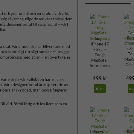
t uttryck för stil och en sköld av skydd.
ssig säkerhet, tillgodoser våra fodral dem
a designerfodral till söta fodral – vårt
lar.
Bur
Burga -
iPho
iPhone 17
skal. Våra mobilskal är tillverkade med
- Sk
- Skal -
a och samtidigt otroligt smala och snygga.
To
Tough
 kompromissa med stilen – en övertygelse
MagS
MagSafe -
Cele
Sobremesa
499 kr
499
arje skal i vår kollektion har en unik,
n. Våra designerfodral är inspirerade av
KÖP
K
te bara är skyddad, utan också fungerar
 vild, förbli listig och lev livet som en
Bur
Burga -