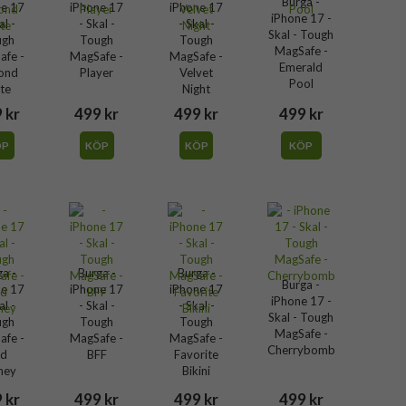
Burga -
ne 17
iPhone 17
iPhone 17
iPhone 17 -
al -
- Skal -
- Skal -
Skal - Tough
ugh
Tough
Tough
MagSafe -
afe -
MagSafe -
MagSafe -
Emerald
ond
Player
Velvet
Pool
tte
Night
 kr
499 kr
499 kr
499 kr
ÖP
KÖP
KÖP
KÖP
ga -
Burga -
Burga -
Burga -
ne 17
iPhone 17
iPhone 17
iPhone 17 -
al -
- Skal -
- Skal -
Skal - Tough
ugh
Tough
Tough
MagSafe -
afe -
MagSafe -
MagSafe -
Cherrybomb
ld
BFF
Favorite
ney
Bikini
 kr
499 kr
499 kr
499 kr