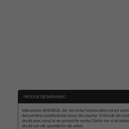
PRODUKTBESKRIVNING
Välkommen till BURGA, där stil möter funktionalitet på ett sömlös
det perfekta mobilfodralet slutar din resa här. Vi förstår din ön
skydd utan också är en symbol för mode. Därför har vi skräddars
skydd och stil, speciellt för din enhet.