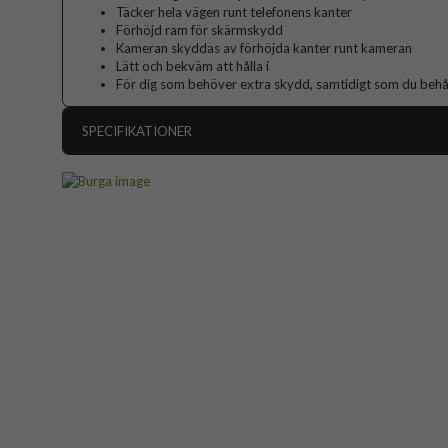
Täcker hela vägen runt telefonens kanter
Förhöjd ram för skärmskydd
Kameran skyddas av förhöjda kanter runt kameran
Lätt och bekväm att hålla i
För dig som behöver extra skydd, samtidigt som du behåll
SPECIFIKATIONER
Artikelnummer
Passar till
Produkttyp
Färg
Material
Varumärke
Tillverkarens art nr
EAN