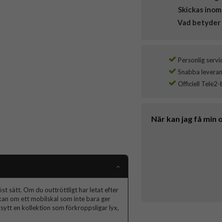
Skickas inom
Vad betyder 
Personlig servi
Snabba leverans
Officiell Tele2-
När kan jag få min 
t sätt. Om du outtröttligt har letat efter
skan om ett mobilskal som inte bara ger
ytt en kollektion som förkroppsligar lyx,