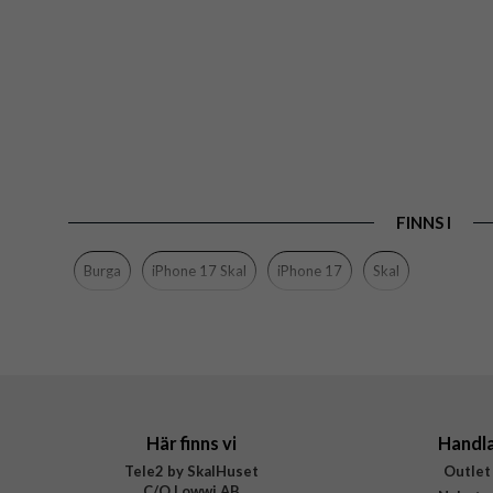
FINNS I
Burga
iPhone 17 Skal
iPhone 17
Skal
Här finns vi
Handl
Tele2 by SkalHuset
Outlet
C/O Lowwi AB