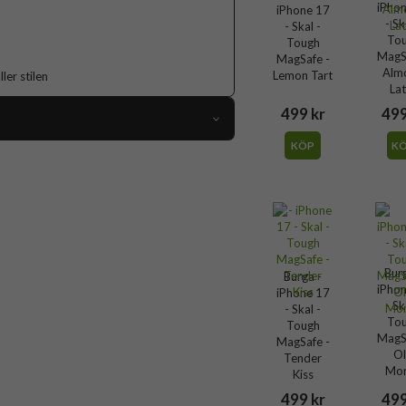
iPho
iPhone 17
- Sk
- Skal -
To
Tough
MagS
MagSafe -
Alm
Lemon Tart
er stilen
La
499 kr
499
KÖP
K
119061
iPhone 17
Skal
Flerfärgad
Hårdplast (PC), Mjukplast (TPU)
Bur
Burga -
iPho
iPhone 17
Burga
- Sk
- Skal -
To
Tough
140651
MagS
MagSafe -
O
4772241406519
Tender
Mo
Kiss
499 kr
499