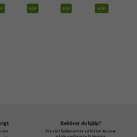
ÖP
KÖP
KÖP
KÖP
rigt
Behöver du hjälp?
 oss
Via vårt hjälpcenter så hittar du svar
på de vanligaste frågorna: