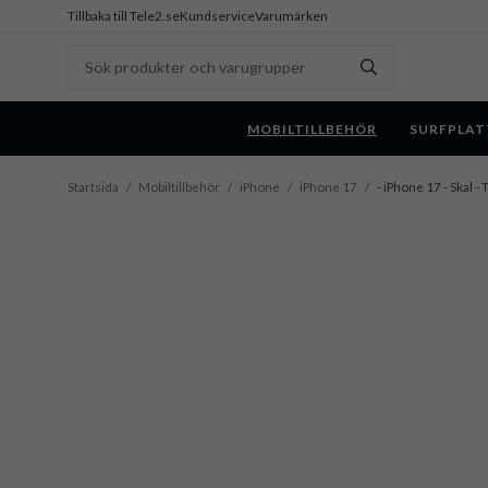
Tillbaka till Tele2.se
Kundservice
Varumärken
MOBILTILLBEHÖR
SURFPLAT
Startsida
/
Mobiltillbehör
/
iPhone
/
iPhone 17
/
- iPhone 17 - Skal 