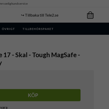
ersonlig kundservice
↪️ Tillbaka till Tele2.se
ÖVRIGT
TILLBEHÖRSPAKET
e 17 - Skal - Tough MagSafe -
y
KÖP
svara