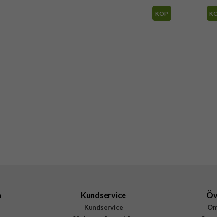
KÖP
K
a
Kundservice
Öv
Kundservice
Om