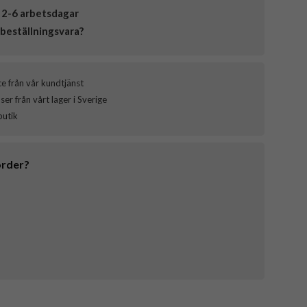
 2-6 arbetsdagar
beställningsvara?
ce från vår kundtjänst
er från vårt lager i Sverige
butik
order?