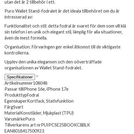
utan det är 2 tillbehör i ett.
Puro Wallet Stand-fodralet är det ideala tillbehöret om du är
intresserad av:
Funktionalitet och stil: detta fodral är svaret för dem som vill klä
sin telefon i en unik och elegant stil, lämplig för alla situationer,
även de mest formella.
Organisation: Förvaringen ger enkel åtkomst till de viktigaste
kontrollerna.
Upplev den unika elegansen och den oöverträffade
organisationen av Wallet Stand-fodralet.
Specifikationer
Artikelnummer
108048
Passar till
iPhone 16e, iPhone 17e
Produkttyp
Fodral
Egenskaper
Kortfack, Stativfunktion
Färg
Svart
Material
Konstläder, Mjukplast (TPU)
Varumärke
Puro
Tillverkarens art nr
PUIPCSE25BOOKC8BLK
EAN
8018417500923