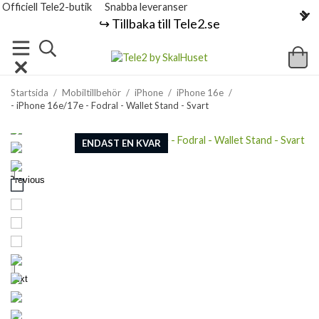
Officiell Tele2-butik
Snabba leveranser
↪️ Tillbaka till Tele2.se
Startsida
/
Mobiltillbehör
/
iPhone
/
iPhone 16e
/
- iPhone 16e/17e - Fodral - Wallet Stand - Svart
ENDAST EN KVAR
Previous
Next