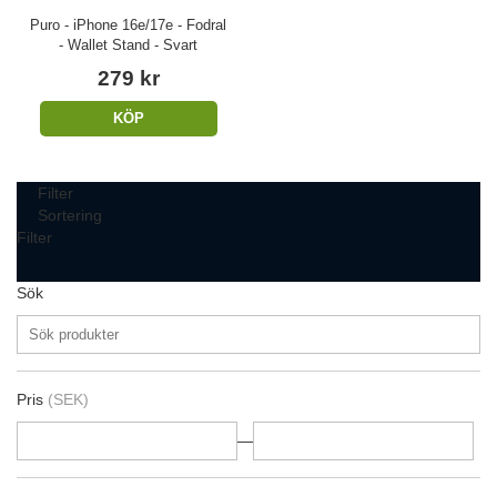
Puro - iPhone 16e/17e - Fodral
- Wallet Stand - Svart
279 kr
KÖP
Filter
Sortering
Filter
Sök
Pris
(SEK)
—