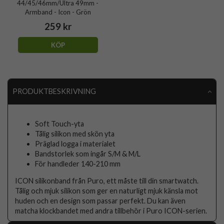
44/45/46mm/Ultra 49mm -
Armband - Icon - Grön
259 kr
KÖP
PRODUKTBESKRIVNING
Soft Touch-yta
Tålig silikon med skön yta
Präglad logga i materialet
Bandstorlek som ingår S/M & M/L
För handleder 140-210 mm
ICON silikonband från Puro, ett måste till din smartwatch.
Tålig och mjuk silikon som ger en naturligt mjuk känsla mot
huden och en design som passar perfekt. Du kan även
matcha klockbandet med andra tillbehör i Puro ICON-serien.