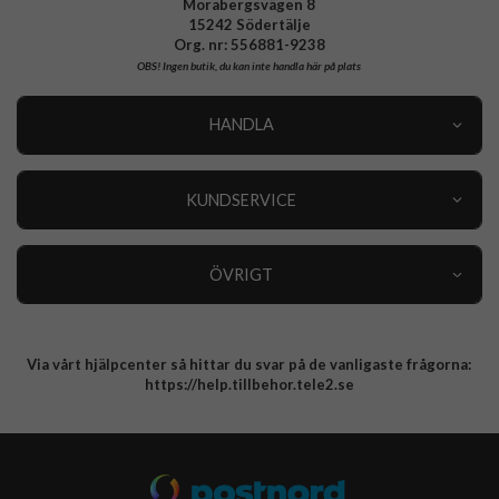
Morabergsvägen 8
15242 Södertälje
Org. nr: 556881-9238
OBS!
Ingen butik, du kan inte handla här på plats
HANDLA
Outlet
Nyheter
KUNDSERVICE
Varumärken
Kundservice
Specialkategorier
90 dagars öppet köp
ÖVRIGT
Köpevillkor
Om oss
Retur
Om cookies
Via vårt hjälpcenter så hittar du svar på de vanligaste frågorna:
Integritetspolicy
https://help.tillbehor.tele2.se