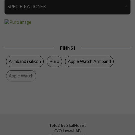
SPECIFIKATIONER
Artikelnummer
112337
Passar
Apple Watch 44mm, Apple Watch 45mm, Apple
till
Watch 46mm
Produkttyp
Armband
FINNS I
Färg
Blå
Armband i silikon
Puro
Apple Watch Armband
Material
Silikon
Apple Watch
Varumärke
Puro
Tillverkarens art nr
PUICNAW44DKBL17
EAN
8018417528903
Tele2 by SkalHuset
C/O Lowwi AB