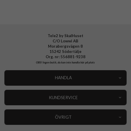
Tillverkarens art nr
999617
EAN
4772229996179
Tele2 by SkalHuset
C/O Lowwi AB
Morabergsvägen 8
15242 Södertälje
Org. nr: 556881-9238
OBS!
Ingen butik, du kan inte handla här på plats
HANDLA
Outlet
Nyheter
KUNDSERVICE
Varumärken
Kundservice
Specialkategorier
90 dagars öppet köp
ÖVRIGT
Köpevillkor
Om oss
Retur