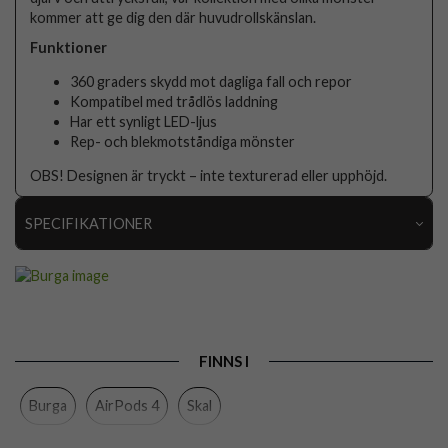
kommer att ge dig den där huvudrollskänslan.
Funktioner
360 graders skydd mot dagliga fall och repor
Kompatibel med trådlös laddning
Har ett synligt LED-ljus
Rep- och blekmotståndiga mönster
OBS! Designen är tryckt – inte texturerad eller upphöjd.
SPECIFIKATIONER
Artikelnummer
118651
Passar till
AirPods 4
Produkttyp
Skal
FINNS I
Färg
Flerfärgad
Burga
AirPods 4
Skal
Material
Hårdplast (PC)
Varumärke
Burga