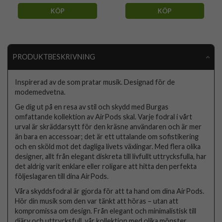
KÖP
KÖP
PRODUKTBESKRIVNING
Inspirerad av de som pratar musik. Designad för de
modemedvetna.
Ge dig ut på en resa av stil och skydd med Burgas
omfattande kollektion av AirPods skal. Varje fodral i vårt
urval är skräddarsytt för den kräsne användaren och är mer
än bara en accessoar; det är ett uttalande om sofistikering
och en sköld mot det dagliga livets växlingar. Med flera olika
designer, allt från elegant diskreta till livfullt uttrycksfulla, har
det aldrig varit enklare eller roligare att hitta den perfekta
följeslagaren till dina AirPods.
Våra skyddsfodral är gjorda för att ta hand om dina AirPods.
Hör din musik som den var tänkt att höras – utan att
kompromissa om design. Från elegant och minimalistisk till
djärv och uttrycksfull, vår kollektion med olika mönster