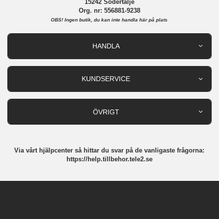
15242 Södertälje
Org. nr: 556881-9238
OBS!
Ingen butik, du kan inte handla här på plats
HANDLA
Outlet
Nyheter
KUNDSERVICE
Varumärken
Kundservice
Specialkategorier
90 dagars öppet köp
ÖVRIGT
Köpevillkor
Om oss
Retur
Om cookies
Via vårt hjälpcenter så hittar du svar på de vanligaste frågorna:
Integritetspolicy
https://help.tillbehor.tele2.se