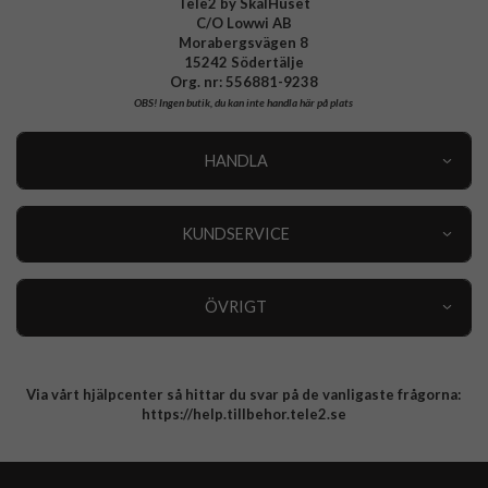
Tele2 by SkalHuset
C/O Lowwi AB
Morabergsvägen 8
15242 Södertälje
Org. nr: 556881-9238
OBS!
Ingen butik, du kan inte handla här på plats
HANDLA
Outlet
Nyheter
KUNDSERVICE
Varumärken
Kundservice
Specialkategorier
90 dagars öppet köp
ÖVRIGT
Köpevillkor
Om oss
Retur
Om cookies
Via vårt hjälpcenter så hittar du svar på de vanligaste frågorna:
Integritetspolicy
https://help.tillbehor.tele2.se