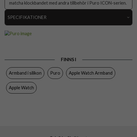
matcha klockbandet med andra tillbehör i Puro ICON-serien.
SPECIFIKATIONER
Artikelnummer
112336
Passar
Apple Watch 44mm, Apple Watch 45mm, Apple
till
Watch 46mm
Produkttyp
Armband
FINNS I
Färg
Blå
Armband i silikon
Puro
Apple Watch Armband
Material
Silikon
Apple Watch
Varumärke
Puro
Tillverkarens art nr
PUICNAW44BLUE17
EAN
8018417528880