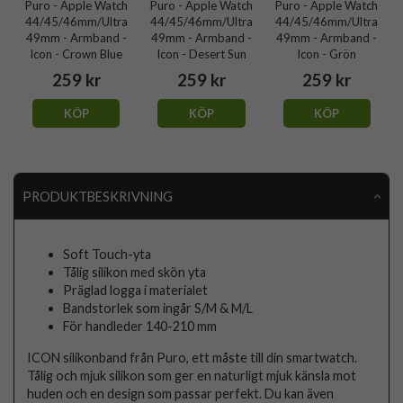
Puro - Apple Watch
Puro - Apple Watch
Puro - Apple Watch
44/45/46mm/Ultra
44/45/46mm/Ultra
44/45/46mm/Ultra
49mm - Armband -
49mm - Armband -
49mm - Armband -
Icon - Crown Blue
Icon - Desert Sun
Icon - Grön
259 kr
259 kr
259 kr
KÖP
KÖP
KÖP
PRODUKTBESKRIVNING
Soft Touch-yta
Tålig silikon med skön yta
Präglad logga i materialet
Bandstorlek som ingår S/M & M/L
För handleder 140-210 mm
ICON silikonband från Puro, ett måste till din smartwatch.
Tålig och mjuk silikon som ger en naturligt mjuk känsla mot
huden och en design som passar perfekt. Du kan även