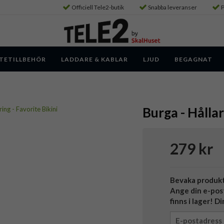
Officiell Tele2-butik
Snabba leveranser
P
TETILLBEHÖR
LADDARE & KABLAR
LJUD
BEGAGNAT
Burga - Hållar
279 kr
Bevaka produk
Ange din e-pos
finns i lager! D