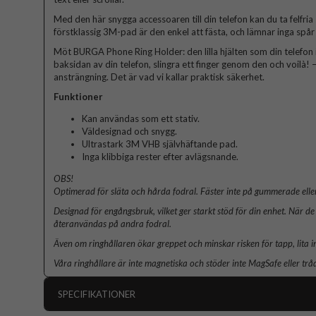
Med den här snygga accessoaren till din telefon kan du ta felfria
förstklassig 3M-pad är den enkel att fästa, och lämnar inga spår 
Möt BURGA Phone Ring Holder: den lilla hjälten som din telefon 
baksidan av din telefon, slingra ett finger genom den och voilà! – 
ansträngning. Det är vad vi kallar praktisk säkerhet.
Funktioner
Kan användas som ett stativ.
Väldesignad och snygg.
Ultrastark 3M VHB självhäftande pad.
Inga klibbiga rester efter avlägsnande.
OBS!
Optimerad för släta och hårda fodral. Fäster inte på gummerade eller
Designad för engångsbruk, vilket ger starkt stöd för din enhet. När de 
återanvändas på andra fodral.
Även om ringhållaren ökar greppet och minskar risken för tapp, lita i
Våra ringhållare är inte magnetiska och stöder inte MagSafe eller trå
SPECIFIKATIONER