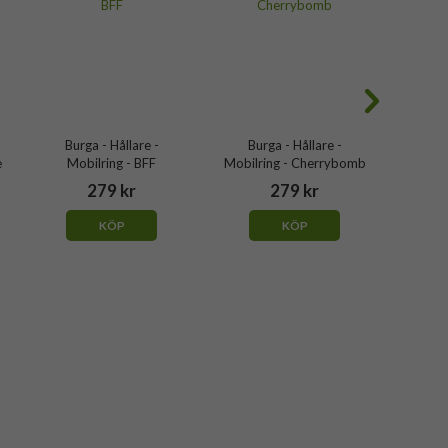
Burga - Hållare -
Burga - Hållare -
Bur
e
Mobilring - BFF
Mobilring - Cherrybomb
Mobil
279 kr
279 kr
KÖP
KÖP