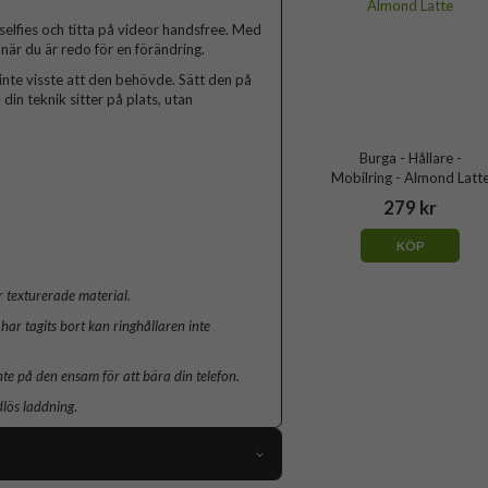
 selfies och titta på videor handsfree. Med
när du är redo för en förändring.
inte visste att den behövde. Sätt den på
din teknik sitter på plats, utan
Burga - Hållare -
Mobilring - Almond Latt
279 kr
KÖP
 texturerade material.
har tagits bort kan ringhållaren inte
nte på den ensam för att bära din telefon.
dlös laddning
.