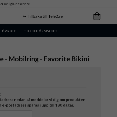
ersonlig kundservice
↪️ Tillbaka till Tele2.se
ÖVRIGT
TILLBEHÖRSPAKET
e - Mobilring - Favorite Bikini
t
tadress nedan så meddelar vi dig om produkten
in e-postadress sparas i upp till 180 dagar.