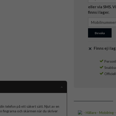
eller via SMS. 
finns i lager.
Bevaka
Finns ej i lag
Personli
Snabba l
Officiel
in telefon på ett säkert sätt. Njut av en
n fingrarna och skärmen när du skriver