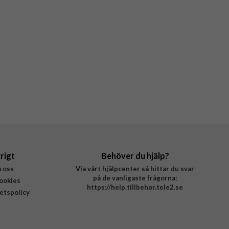
rigt
Behöver du hjälp?
 oss
Via vårt hjälpcenter så hittar du svar
på de vanligaste frågorna:
ookies
https://help.tillbehor.tele2.se
tetspolicy