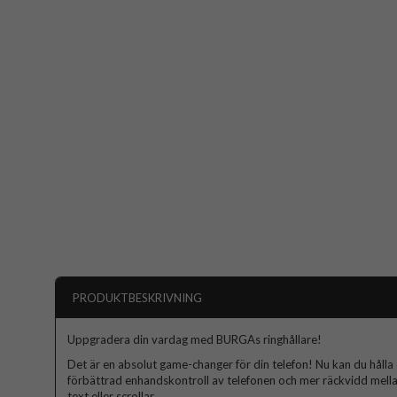
PRODUKTBESKRIVNING
Uppgradera din vardag med BURGAs ringhållare!
Det är en absolut game-changer för din telefon! Nu kan du hålla d
förbättrad enhandskontroll av telefonen och mer räckvidd mella
text eller scrollar.