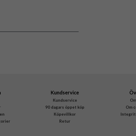
118547
Hållare
Flerfärgad, Grå
Burga
934625
4772229346257
a
Kundservice
Öv
Kundservice
Om
r
90 dagars öppet köp
Om c
en
Köpevillkor
Integri
gorier
Retur