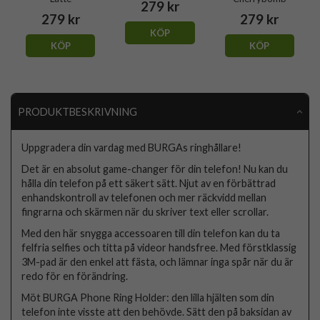
279 kr
279 kr
279 kr
KÖP
KÖP
KÖP
PRODUKTBESKRIVNING
Uppgradera din vardag med BURGAs ringhållare!
Det är en absolut game-changer för din telefon! Nu kan du
hålla din telefon på ett säkert sätt. Njut av en förbättrad
enhandskontroll av telefonen och mer räckvidd mellan
fingrarna och skärmen när du skriver text eller scrollar.
Med den här snygga accessoaren till din telefon kan du ta
felfria selfies och titta på videor handsfree. Med förstklassig
3M-pad är den enkel att fästa, och lämnar inga spår när du är
redo för en förändring.
Möt BURGA Phone Ring Holder: den lilla hjälten som din
telefon inte visste att den behövde. Sätt den på baksidan av