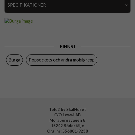
SPECIFIKATIONER
Artikelnummer
118515
Produkttyp
Hållare
Färg
Flerfärgad, Guld
FINNS I
Varumärke
Burga
Burga
Popsockets och andra mobilgrepp
Tillverkarens art nr
915999
EAN
4772229159994
Tele2 by SkalHuset
C/O Lowwi AB
Morabergsvägen 8
15242 Södertälje
Org. nr: 556881-9238