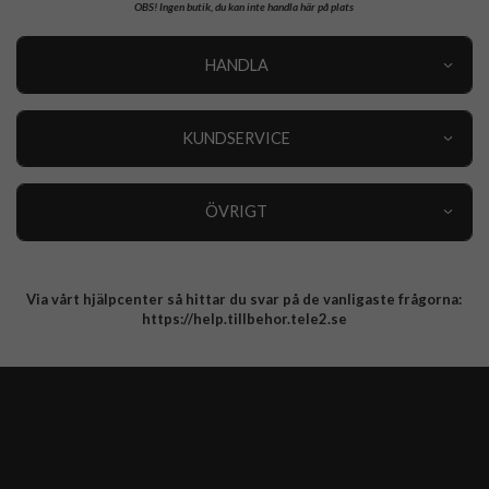
OBS!
Ingen butik, du kan inte handla här på plats
HANDLA
Outlet
Nyheter
KUNDSERVICE
Varumärken
Kundservice
Specialkategorier
90 dagars öppet köp
ÖVRIGT
Köpevillkor
Om oss
Retur
Om cookies
Via vårt hjälpcenter så hittar du svar på de vanligaste frågorna:
Integritetspolicy
https://help.tillbehor.tele2.se