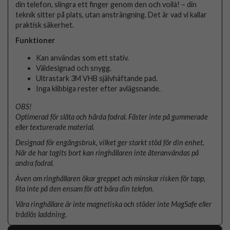
din telefon, slingra ett finger genom den och voilà! – din
teknik sitter på plats, utan ansträngning. Det är vad vi kallar
praktisk säkerhet.
Funktioner
Kan användas som ett stativ.
Väldesignad och snygg.
Ultrastark 3M VHB självhäftande pad.
Inga klibbiga rester efter avlägsnande.
OBS!
Optimerad för släta och hårda fodral. Fäster inte på gummerade
eller texturerade material.
Designad för engångsbruk, vilket ger starkt stöd för din enhet.
När de har tagits bort kan ringhållaren inte återanvändas på
andra fodral.
Även om ringhållaren ökar greppet och minskar risken för tapp,
lita inte på den ensam för att bära din telefon.
Våra ringhållare är inte magnetiska och stöder inte MagSafe eller
trådlös laddning
.