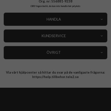
Org. nr: 556881-9238
OBS!
Ingen butik, du kan inte handla här på plats
HANDLA
Outlet
Nyheter
KUNDSERVICE
Varumärken
Kundservice
Specialkategorier
90 dagars öppet köp
ÖVRIGT
Köpevillkor
Om oss
Retur
Om cookies
Via vårt hjälpcenter så hittar du svar på de vanligaste frågorna:
Integritetspolicy
https://help.tillbehor.tele2.se