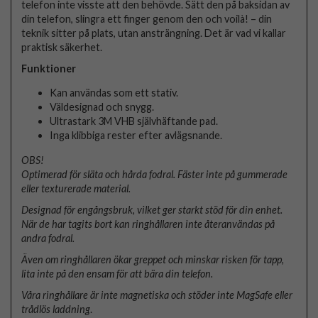
telefon inte visste att den behövde. Sätt den på baksidan av
din telefon, slingra ett finger genom den och voilà! – din
teknik sitter på plats, utan ansträngning. Det är vad vi kallar
praktisk säkerhet.
Funktioner
Kan användas som ett stativ.
Väldesignad och snygg.
Ultrastark 3M VHB självhäftande pad.
Inga klibbiga rester efter avlägsnande.
OBS!
Optimerad för släta och hårda fodral. Fäster inte på gummerade
eller texturerade material.
Designad för engångsbruk, vilket ger starkt stöd för din enhet.
När de har tagits bort kan ringhållaren inte återanvändas på
andra fodral.
Även om ringhållaren ökar greppet och minskar risken för tapp,
lita inte på den ensam för att bära din telefon.
Våra ringhållare är inte magnetiska och stöder inte MagSafe eller
trådlös laddning
.