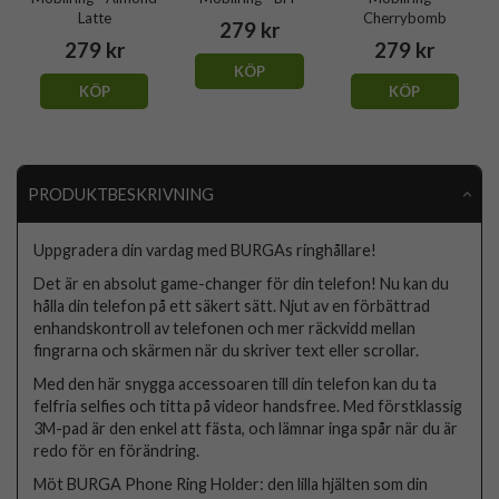
Latte
Cherrybomb
279 kr
279 kr
279 kr
KÖP
KÖP
KÖP
PRODUKTBESKRIVNING
Uppgradera din vardag med BURGAs ringhållare!
Det är en absolut game-changer för din telefon! Nu kan du
hålla din telefon på ett säkert sätt. Njut av en förbättrad
enhandskontroll av telefonen och mer räckvidd mellan
fingrarna och skärmen när du skriver text eller scrollar.
Med den här snygga accessoaren till din telefon kan du ta
felfria selfies och titta på videor handsfree. Med förstklassig
3M-pad är den enkel att fästa, och lämnar inga spår när du är
redo för en förändring.
Möt BURGA Phone Ring Holder: den lilla hjälten som din