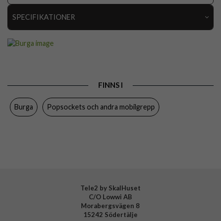
SPECIFIKATIONER
Artikelnummer
118510
Produkttyp
Hållare
Färg
Flerfärgad, Guld
FINNS I
Varumärke
Burga
Burga
Popsockets och andra mobilgrepp
Tillverkarens art nr
177755
EAN
4778001777554
Tele2 by SkalHuset
C/O Lowwi AB
Morabergsvägen 8
15242 Södertälje