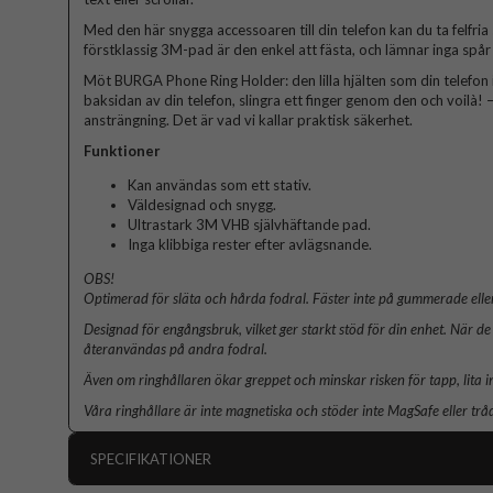
Med den här snygga accessoaren till din telefon kan du ta felfria
förstklassig 3M-pad är den enkel att fästa, och lämnar inga spår 
Möt BURGA Phone Ring Holder: den lilla hjälten som din telefon 
baksidan av din telefon, slingra ett finger genom den och voilà! – 
ansträngning. Det är vad vi kallar praktisk säkerhet.
Funktioner
Kan användas som ett stativ.
Väldesignad och snygg.
Ultrastark 3M VHB självhäftande pad.
Inga klibbiga rester efter avlägsnande.
OBS!
Optimerad för släta och hårda fodral. Fäster inte på gummerade eller
Designad för engångsbruk, vilket ger starkt stöd för din enhet. När de 
återanvändas på andra fodral.
Även om ringhållaren ökar greppet och minskar risken för tapp, lita i
Våra ringhållare är inte magnetiska och stöder inte MagSafe eller trå
SPECIFIKATIONER