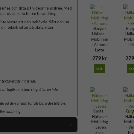
 selfies och titta på videor handsfree. Med
när du är redo för en förändring.
inte visste att den behövde. Sätt den på
din teknik sitter på plats, utan
Burga -
Burg
Hållare -
Hålla
Mobilring
Mobil
- Almond
- B
Latte
279 kr
279
KÖP
KÖ
 texturerade material.
har tagits bort kan ringhållaren inte
nte på den ensam för att bära din telefon.
Burga -
Burg
dlös laddning
.
Hållare -
Hålla
Mobilring
Mobil
- Seven
- Ve
Seas
Nig