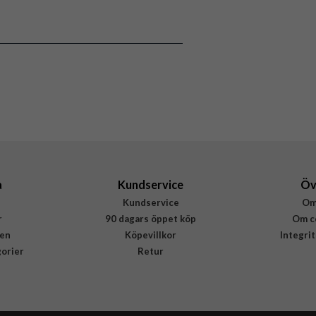
a
Kundservice
Öv
Kundservice
Om
r
90 dagars öppet köp
Om c
en
Köpevillkor
Integri
gorier
Retur