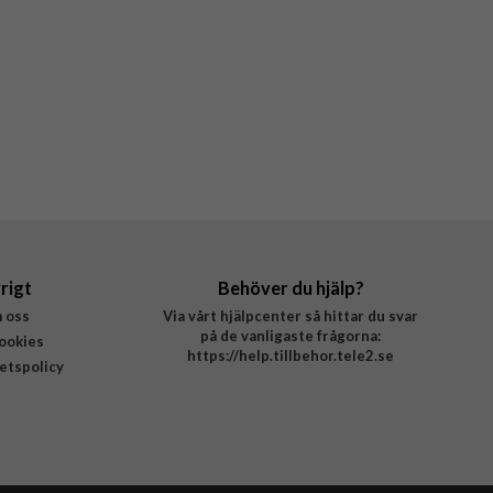
rigt
Behöver du hjälp?
 oss
Via vårt hjälpcenter så hittar du svar
på de vanligaste frågorna:
ookies
https://help.tillbehor.tele2.se
tetspolicy