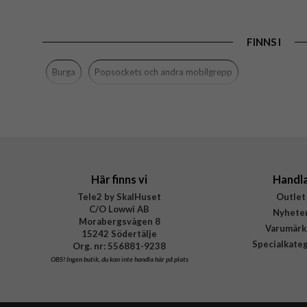
FINNS I
Burga
Popsockets och andra mobilgrepp
Här finns vi
Handl
Tele2 by SkalHuset
Outlet
C/O Lowwi AB
Nyhete
Morabergsvägen 8
Varumärk
15242 Södertälje
Specialkate
Org. nr: 556881-9238
OBS!
Ingen butik, du kan inte handla här på plats