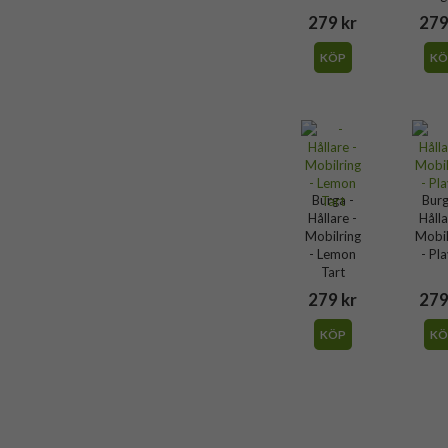
118513
279 kr
279
Hållare
KÖP
KÖ
Flerfärgad, Guld
Burga
809936
4772228099369
Burga -
Burg
Hållare -
Hålla
Mobilring
Mobil
- Lemon
- Pl
Tart
279 kr
279
KÖP
KÖ