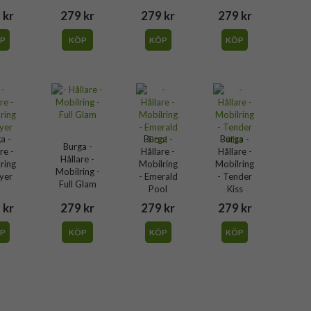
 kr
279 kr
279 kr
279 kr
P
KÖP
KÖP
KÖP
a -
Burga -
Burga -
Burga -
re -
Hållare -
Hållare -
Hållare -
ring
Mobilring
Mobilring
Mobilring -
ayer
- Emerald
- Tender
Full Glam
Pool
Kiss
 kr
279 kr
279 kr
279 kr
P
KÖP
KÖP
KÖP