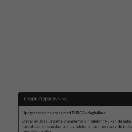
PRODUKTBESKRIVNING
Uppgradera din vardag med BURGAs ringhållare!
Det är en absolut game-changer för din telefon! Nu kan du hålla d
förbättrad enhandskontroll av telefonen och mer räckvidd mella
text eller scrollar.