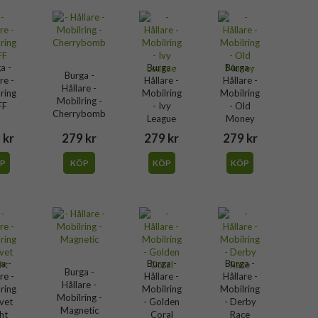
a -
Burga -
Burga -
Burga -
re -
Hållare -
Hållare -
Hållare -
ring
Mobilring
Mobilring
Mobilring -
FF
- Ivy
- Old
Cherrybomb
League
Money
 kr
279 kr
279 kr
279 kr
P
KÖP
KÖP
KÖP
a -
Burga -
Burga -
Burga -
re -
Hållare -
Hållare -
Hållare -
ring
Mobilring
Mobilring
Mobilring -
lvet
- Golden
- Derby
Magnetic
ht
Coral
Race