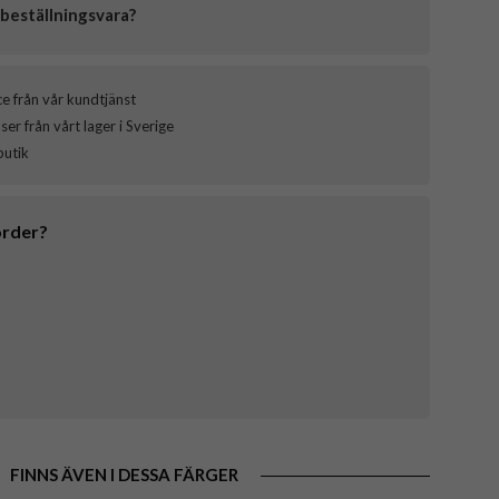
beställningsvara?
ce från vår kundtjänst
er från vårt lager i Sverige
butik
order?
FINNS ÄVEN I DESSA FÄRGER