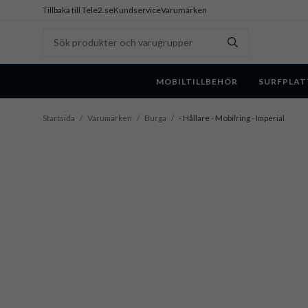
Tillbaka till Tele2.se
Kundservice
Varumärken
MOBILTILLBEHÖR
SURFPLAT
Startsida
/
Varumärken
/
Burga
/
- Hållare - Mobilring - Imperial