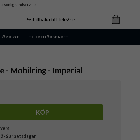
ersonlig kundservice
↪️ Tillbaka till Tele2.se
ÖVRIGT
TILLBEHÖRSPAKET
e - Mobilring - Imperial
KÖP
svara
 2-6 arbetsdagar