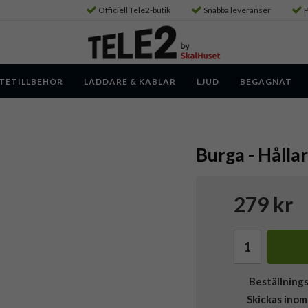
Officiell Tele2-butik
Snabba leveranser
P
TETILLBEHÖR
LADDARE & KABLAR
LJUD
BEGAGNAT
Burga - Hållar
279 kr
Beställning
Skickas inom