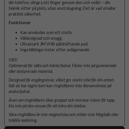
din telefon, slingra ett finger genom den och voilà! – din
teknik sitter på plats, utan ansträngning. Det är vad vi kallar
praktisk säkerhet.
Funktioner
Kan användas som ett stativ.
Väldesignad och snygg.
Ultrastark 3M VHB självhäftande pad.
Inga klibbiga rester efter avlägsnande.
OBS!
Optimerad för släta och hårda fodral. Fäster inte på gummerade
eller texturerade material.
Designad för engångsbruk, vilket ger starkt stöd för din enhet.
När de har tagits bort kan ringhållaren inte återanvändas på
andra fodral.
Även om ringhållaren ökar greppet och minskar risken för tapp,
lita inte på den ensam för att bära din telefon.
Våra ringhållare är inte magnetiska och stöder inte MagSafe eller
trådlös laddning
.