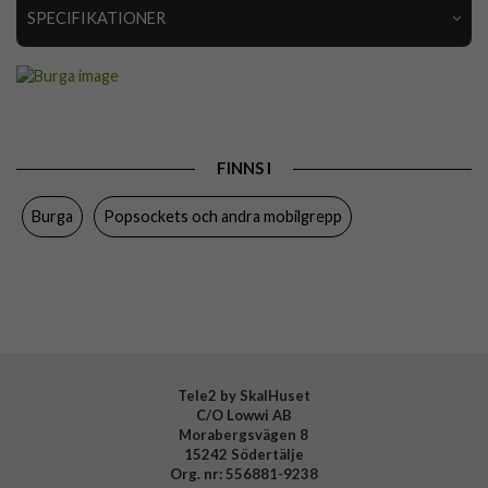
SPECIFIKATIONER
Artikelnummer
119117
Produkttyp
Hållare
Färg
Flerfärgad, Guld
FINNS I
Varumärke
Burga
Burga
Popsockets och andra mobilgrepp
Tillverkarens art nr
809945
EAN
4772228099451
Tele2 by SkalHuset
C/O Lowwi AB
Morabergsvägen 8
15242 Södertälje
Org. nr: 556881-9238