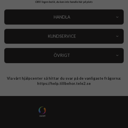
OBS!
Ingen butik, du kan inte handla här på plats
HANDLA
Outlet
Nyheter
KUNDSERVICE
Varumärken
Kundservice
Specialkategorier
90 dagars öppet köp
ÖVRIGT
Köpevillkor
Om oss
Retur
Om cookies
Via vårt hjälpcenter så hittar du svar på de vanligaste frågorna:
Integritetspolicy
https://help.tillbehor.tele2.se