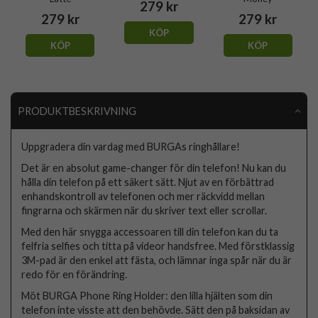
279 kr
279 kr
279 kr
KÖP
KÖP
KÖP
PRODUKTBESKRIVNING
Uppgradera din vardag med BURGAs ringhållare!
Det är en absolut game-changer för din telefon! Nu kan du
hålla din telefon på ett säkert sätt. Njut av en förbättrad
enhandskontroll av telefonen och mer räckvidd mellan
fingrarna och skärmen när du skriver text eller scrollar.
Med den här snygga accessoaren till din telefon kan du ta
felfria selfies och titta på videor handsfree. Med förstklassig
3M-pad är den enkel att fästa, och lämnar inga spår när du är
redo för en förändring.
Möt BURGA Phone Ring Holder: den lilla hjälten som din
telefon inte visste att den behövde. Sätt den på baksidan av