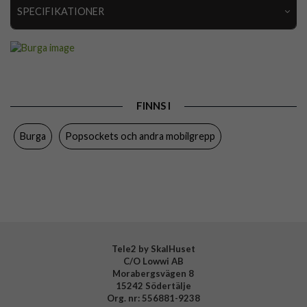
SPECIFIKATIONER
Artikelnummer
119122
Produkttyp
Hållare
Färg
Flerfärgad, Guld
FINNS I
Varumärke
Burga
Burga
Popsockets och andra mobilgrepp
Tillverkarens art nr
107635
EAN
4772241076354
Tele2 by SkalHuset
C/O Lowwi AB
Morabergsvägen 8
15242 Södertälje
Org. nr: 556881-9238