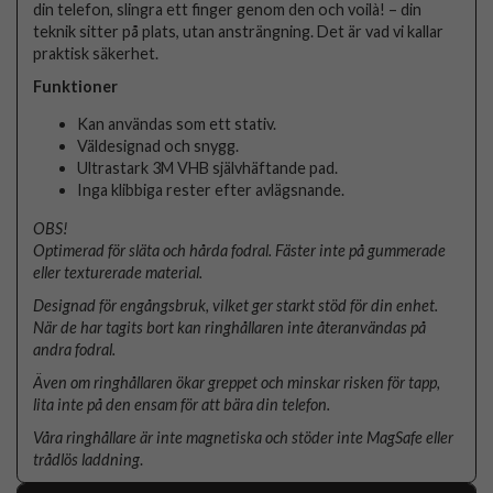
din telefon, slingra ett finger genom den och voilà! – din
teknik sitter på plats, utan ansträngning. Det är vad vi kallar
praktisk säkerhet.
Funktioner
Kan användas som ett stativ.
Väldesignad och snygg.
Ultrastark 3M VHB självhäftande pad.
Inga klibbiga rester efter avlägsnande.
OBS!
Optimerad för släta och hårda fodral. Fäster inte på gummerade
eller texturerade material.
Designad för engångsbruk, vilket ger starkt stöd för din enhet.
När de har tagits bort kan ringhållaren inte återanvändas på
andra fodral.
Även om ringhållaren ökar greppet och minskar risken för tapp,
lita inte på den ensam för att bära din telefon.
Våra ringhållare är inte magnetiska och stöder inte MagSafe eller
trådlös laddning
.