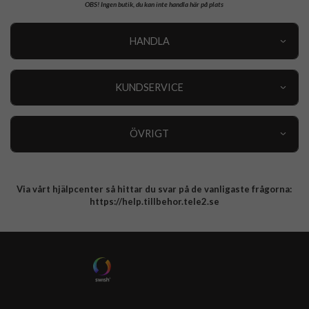
OBS!
Ingen butik, du kan inte handla här på plats
HANDLA
Outlet
Nyheter
KUNDSERVICE
Varumärken
Kundservice
Specialkategorier
90 dagars öppet köp
ÖVRIGT
Köpevillkor
Om oss
Retur
Om cookies
Via vårt hjälpcenter så hittar du svar på de vanligaste frågorna:
Integritetspolicy
https://help.tillbehor.tele2.se