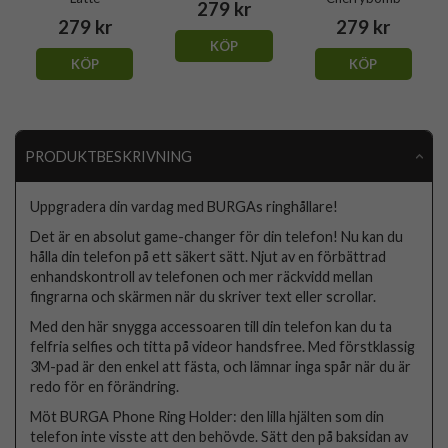
279 kr
279 kr
279 kr
KÖP
KÖP
KÖP
PRODUKTBESKRIVNING
Uppgradera din vardag med BURGAs ringhållare!
Det är en absolut game-changer för din telefon! Nu kan du
hålla din telefon på ett säkert sätt. Njut av en förbättrad
enhandskontroll av telefonen och mer räckvidd mellan
fingrarna och skärmen när du skriver text eller scrollar.
Med den här snygga accessoaren till din telefon kan du ta
felfria selfies och titta på videor handsfree. Med förstklassig
3M-pad är den enkel att fästa, och lämnar inga spår när du är
redo för en förändring.
Möt BURGA Phone Ring Holder: den lilla hjälten som din
telefon inte visste att den behövde. Sätt den på baksidan av