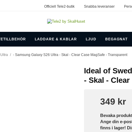
Officiell Tele2-butik
Snabba leveranser
Pers
TETILLBEHÖR
LADDARE & KABLAR
LJUD
BEGAGNAT
Ultra
/
- Samsung Galaxy S26 Ultra - Skal - Clear Case MagSafe - Transparent
Ideal of Swe
- Skal - Clea
349 kr
Bevaka produk
Ange din e-pos
finns i lager! D