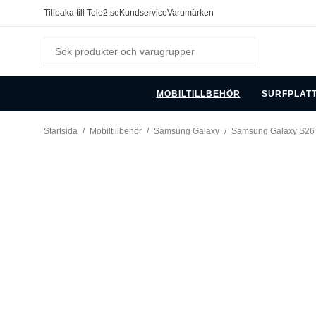
Tillbaka till Tele2.se
Kundservice
Varumärken
MOBILTILLBEHÖR
SURFPLAT
Startsida
/
Mobiltillbehör
/
Samsung Galaxy
/
Samsung Galaxy S26 