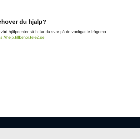
höver du hjälp?
 vårt hjälpcenter så hittar du svar på de vanligaste frågorna:
ps://help.tillbehor.tele2.se