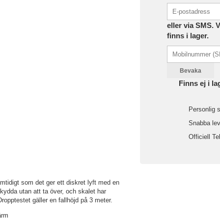
eller via SMS. 
finns i lager.
Bevaka
Finns ej i la
Personlig s
Snabba leve
Officiell Te
mtidigt som det ger ett diskret lyft med en
 skydda utan att ta över, och skalet har
Dropptestet gäller en fallhöjd på 3 meter.
ärm