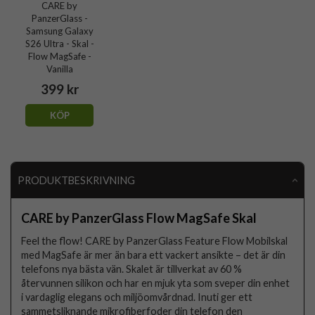
CARE by
PanzerGlass -
Samsung Galaxy
S26 Ultra - Skal -
Flow MagSafe -
Vanilla
399 kr
KÖP
PRODUKTBESKRIVNING
CARE by PanzerGlass Flow MagSafe Skal
Feel the flow! CARE by PanzerGlass Feature Flow Mobilskal
med MagSafe är mer än bara ett vackert ansikte – det är din
telefons nya bästa vän. Skalet är tillverkat av 60 %
återvunnen silikon och har en mjuk yta som sveper din enhet
i vardaglig elegans och miljöomvårdnad. Inuti ger ett
sammetsliknande mikrofiberfoder din telefon den