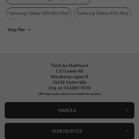
Material
Silikon, Återvunnen plast
Samsung Galaxy S26 Ultra Skal
Samsung Galaxy S26 Ultra
Varumärke
CARE by PanzerGlass
Tillverkarens art nr
CR62575
CARE by PanzerGlass
Skal
Visa fler
EAN
5715685034282
Tele2 by SkalHuset
C/O Lowwi AB
Morabergsvägen 8
15242 Södertälje
Org. nr: 556881-9238
OBS!
Ingen butik, du kan inte handla här på plats
HANDLA
Outlet
Nyheter
KUNDSERVICE
Varumärken