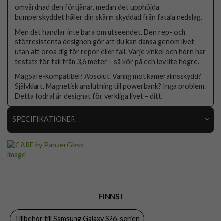
omvårdnad den förtjänar, medan det upphöjda
bumperskyddet håller din skärm skyddad från fatala nedslag.
Men det handlar inte bara om utseendet. Den rep- och
stötresistenta designen gör att du kan dansa genom livet
utan att oroa dig för repor eller fall. Varje vinkel och hörn har
testats för fall från 3,6 meter – så kör på och lev lite högre.
MagSafe-kompatibel? Absolut. Vänlig mot kameralinsskydd?
Självklart. Magnetisk anslutning till powerbank? Inga problem.
Detta fodral är designat för verkliga livet – ditt.
SPECIFIKATIONER
Artikelnummer
115590
Passar till
Samsung Galaxy S26 Ultra
Produkttyp
Skal
Egenskaper
MagSafe-kompatibel
FINNS I
Färg
Svart
Tillbehör till Samsung Galaxy S26-serien