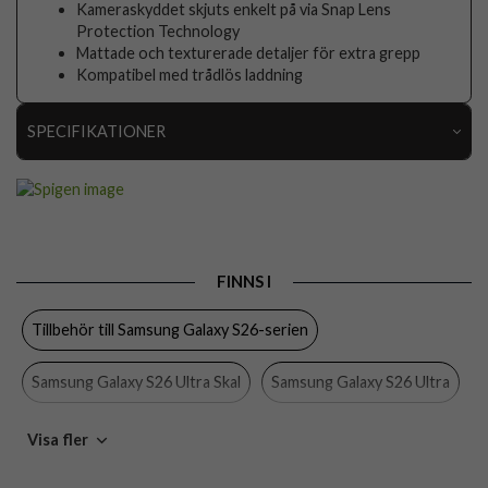
Kameraskyddet skjuts enkelt på via Snap Lens
Protection Technology
Mattade och texturerade detaljer för extra grepp
Kompatibel med trådlös laddning
SPECIFIKATIONER
Artikelnummer
115736
Passar till
Samsung Galaxy S26 Ultra
Produkttyp
Skal
FINNS I
Egenskaper
Kameraskydd, Trådlös laddning-kompatibel
Tillbehör till Samsung Galaxy S26-serien
Färg
Grön
Material
Hårdplast (PC), Mjukplast (TPU)
Samsung Galaxy S26 Ultra Skal
Samsung Galaxy S26 Ultra
Varumärke
Spigen
Skal
Spigen
Visa fler
Tillverkarens art nr
ACS10688
EAN
8800283318203