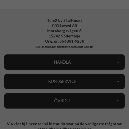
Tele2 by SkalHuset
C/O Lowwi AB
Morabergsvägen 8
15242 Södertälje
Org. nr: 556881-9238
OBS!
Ingen butik, du kan inte handla här på plats
HANDLA
Outlet
Nyheter
KUNDSERVICE
Varumärken
Kundservice
Specialkategorier
90 dagars öppet köp
ÖVRIGT
Köpevillkor
Om oss
Retur
Om cookies
Via vårt hjälpcenter så hittar du svar på de vanligaste frågorna:
Integritetspolicy
https://help.tillbehor.tele2.se