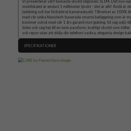
Vi presenterar vårt tunnaste skydd någonsin: SL1M. Det nya s
mobilskalet är endast 1 millimeter tjockt - det är allt! Ändå är
laddning och har förbättrat kameraskydd. Tillverkat av 100% åt
med vår unika Nanotech-baserade smarta beläggning som är mot
kommer också med vår 1 års garanti mot gulning. Så säg adjö 
tiden och säg hej till en tunn passform, kraftigt skydd som håller di
och repor utan att dölja din telefons vackra, eleganta design ba
SPECIFIKATIONER
Artikelnummer
Passar till
Produkttyp
Egenskaper
Färg
Material
Varumärke
Tillverkarens art nr