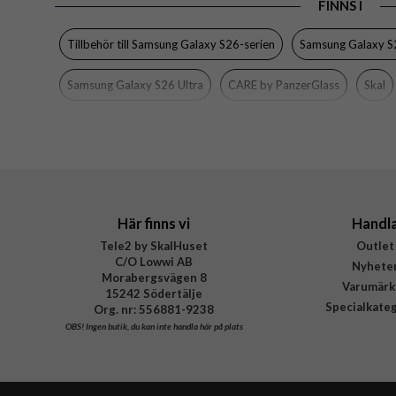
EAN
FINNS I
Tillbehör till Samsung Galaxy S26-serien
Samsung Galaxy S2
Samsung Galaxy S26 Ultra
CARE by PanzerGlass
Skal
Här finns vi
Handl
Tele2 by SkalHuset
Outlet
C/O Lowwi AB
Nyhete
Morabergsvägen 8
Varumärk
15242 Södertälje
Specialkate
Org. nr: 556881-9238
OBS!
Ingen butik, du kan inte handla här på plats