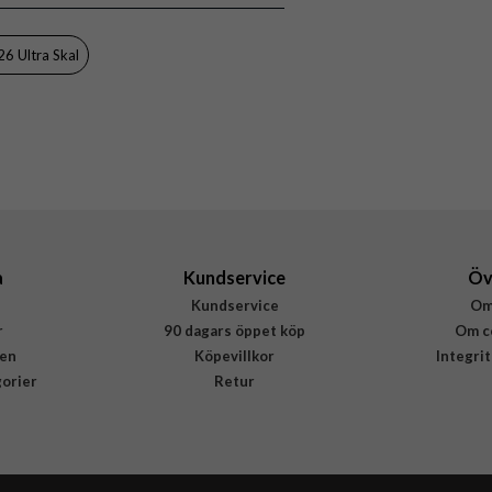
5715685035210
6 Ultra Skal
a
Kundservice
Öv
Kundservice
Om
r
90 dagars öppet köp
Om c
en
Köpevillkor
Integri
gorier
Retur