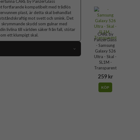
upertunna CARE by PanzerGlass
 det fortfarande kompatibelt med trådlös
ervunnen plast, är detta skal behandlat
ståndskraftig mot svett och smink. Det
till skrymmande skydd som gulnar med
n livlina till världen säker från fall, stötar
CARE by
kom ett klumpigt skal.
PanzerGlass
- Samsung
Galaxy S26
Ultra - Skal -
115993
SL1M -
Transparent
Samsung Galaxy S26 Ultra
259 kr
Skal
KÖP
Slimmad, Trådlös laddning-kompatibel
Svart
Hårdplast (PC), Återvunnen plast
CARE by PanzerGlass
CR87482