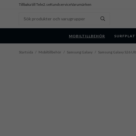
Tillbaka till Tele2.se
Kundservice
Varumärken
MOBILTILLBEHÖR
SURFPLAT
Startsida
/
Mobiltillbehör
/
Samsung Galaxy
/
Samsung Galaxy S26 Ult