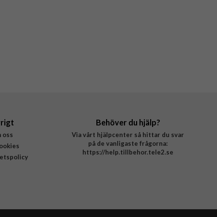
rigt
Behöver du hjälp?
 oss
Via vårt hjälpcenter så hittar du svar
på de vanligaste frågorna:
ookies
https://help.tillbehor.tele2.se
tetspolicy