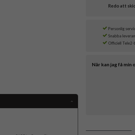
Redo att ski
Personlig servi
Snabba leverans
Officiell Tele2-
När kan jag få min 