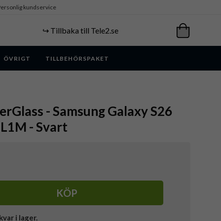
ersonlig kundservice
↪️ Tillbaka till Tele2.se
ÖVRIGT
TILLBEHÖRSPAKET
erGlass - Samsung Galaxy S26
 SL1M - Svart
KÖP
kvar i lager.