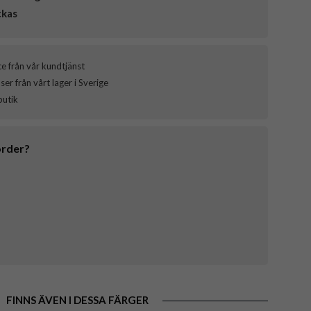
ckas
ce från vår kundtjänst
er från vårt lager i Sverige
butik
order?
FINNS ÄVEN I DESSA FÄRGER