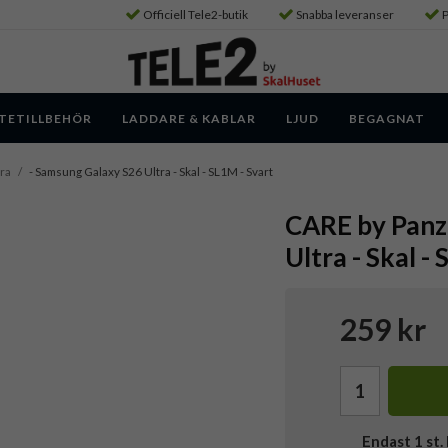
Officiell Tele2-butik
Snabba leveranser
P
TETILLBEHÖR
LADDARE & KABLAR
LJUD
BEGAGNAT
ra
/
- Samsung Galaxy S26 Ultra - Skal - SL1M - Svart
CARE by Panz
Ultra - Skal -
259 kr
Endast
1
st. 