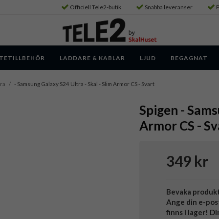
Officiell Tele2-butik
Snabba leveranser
P
TETILLBEHÖR
LADDARE & KABLAR
LJUD
BEGAGNAT
ra
/
- Samsung Galaxy S24 Ultra - Skal - Slim Armor CS - Svart
Spigen - Samsu
Armor CS - Sv
349 kr
Bevaka produk
Ange din e-pos
finns i lager! D