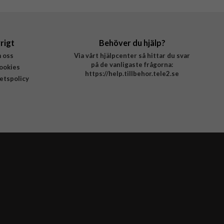
rigt
Behöver du hjälp?
 oss
Via vårt hjälpcenter så hittar du svar
på de vanligaste frågorna:
ookies
https://help.tillbehor.tele2.se
tetspolicy