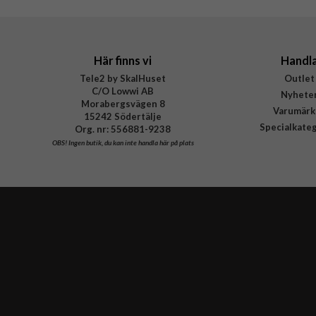
Skal med kortfack
Här finns vi
Handl
Tele2 by SkalHuset
Outlet
C/O Lowwi AB
Nyhete
Morabergsvägen 8
Varumärk
15242 Södertälje
Specialkate
Org. nr: 556881-9238
OBS!
Ingen butik, du kan inte handla här på plats