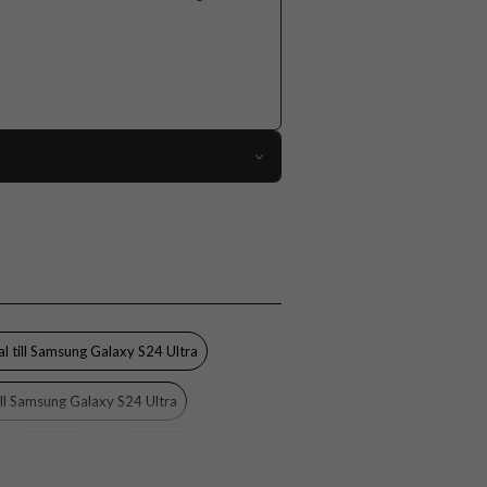
97358
Samsung Galaxy S24 Ultra
Skal
Kortfack
Svart
l till Samsung Galaxy S24 Ultra
Hårdplast (PC), Mjukplast (TPU)
ill Samsung Galaxy S24 Ultra
Spigen
ACS07306
Svarta skal
Hårda skal
8809971221917