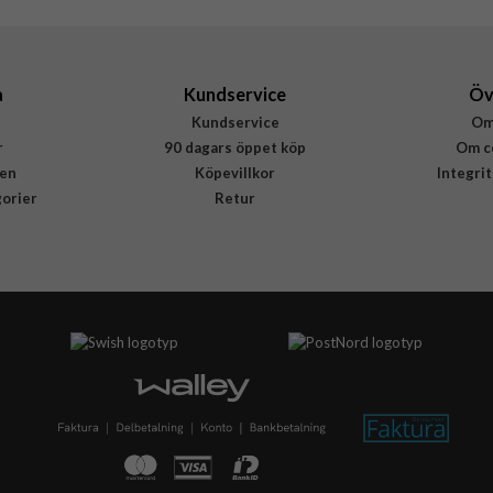
a
Kundservice
Öv
Kundservice
Om
r
90 dagars öppet köp
Om c
en
Köpevillkor
Integri
gorier
Retur