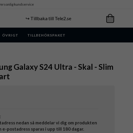
ersonlig kundservice
↪️ Tillbaka till Tele2.se
ÖVRIGT
TILLBEHÖRSPAKET
ng Galaxy S24 Ultra - Skal - Slim
art
t
tadress nedan så meddelar vi dig om produkten
in e-postadress sparas i upp till 180 dagar.