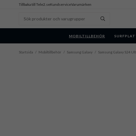
Tillbaka till Tele2.se
Kundservice
Varumärken
MOBILTILLBEHÖR
SURFPLAT
Startsida
/
Mobiltillbehör
/
Samsung Galaxy
/
Samsung Galaxy S24 Ult