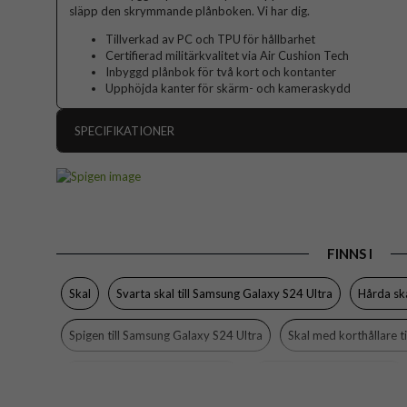
släpp den skrymmande plånboken. Vi har dig.
Tillverkad av PC och TPU för hållbarhet
Certifierad militärkvalitet via Air Cushion Tech
Inbyggd plånbok för två kort och kontanter
Upphöjda kanter för skärm- och kameraskydd
SPECIFIKATIONER
Artikelnummer
Passar till
Produkttyp
FINNS I
Egenskaper
Färg
Skal
Svarta skal till Samsung Galaxy S24 Ultra
Hårda ska
Material
Spigen till Samsung Galaxy S24 Ultra
Skal med korthållare t
Varumärke
Tillverkarens art nr
Samsung Galaxy S24 Ultra Skal
Samsung Galaxy S24 Ultra
EAN