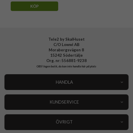
KÖP
Tele2 by SkalHuset
C/O Lowwi AB
Morabergsvägen 8
15242 Södertälje
Org. nr: 556881-9238
OBS!
Ingen butik, du kan inte handla här på plats
HANDLA
Outlet
Nyheter
KUNDSERVICE
Varumärken
Kundservice
Specialkategorier
90 dagars öppet köp
ÖVRIGT
Köpevillkor
Om oss
Retur