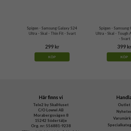
Spigen - Samsung Galaxy S24
Spigen - Samsung 
Ultra - Skal - Thin Fit - Svart
Ultra - Skal - Tough
- Svart
299 kr
399 k
KÖP
KÖP
Här finns vi
Handl
Tele2 by SkalHuset
Outlet
C/O Lowwi AB
Nyhete
Morabergsvägen 8
Varumärk
15242 Södertälje
Specialkate
Org. nr: 556881-9238