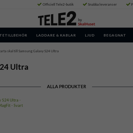
Officiell Tele2-butik
Snabba leveranser
P
TETILLBEHÖR
LADDARE & KABLAR
LJUD
BEGAGNAT
arta skal till Samsung Galaxy S24 Ultra
S24 Ultra
ALLA PRODUKTER