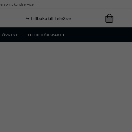
ersonlig kundservice
↪️ Tillbaka till Tele2.se
ÖVRIGT
TILLBEHÖRSPAKET