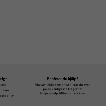
rigt
Behöver du hjälp?
 oss
Via vårt hjälpcenter så hittar du svar
på de vanligaste frågorna:
ookies
https://help.tillbehor.tele2.se
tetspolicy