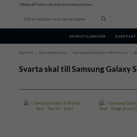
Tillbaka till Tele2.se
Kundservice
Varumärken
MOBILTILLBEHÖR
SURFPLAT
Startsida
/
Specialkategorier
/
Egenskapskategorier till telefoner
/
Sv
Svarta skal till Samsung Galaxy 