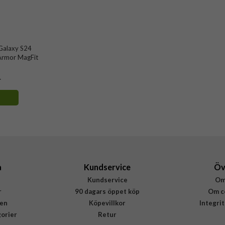
Galaxy S24
 Armor MagFit
r
a
Kundservice
Öv
Kundservice
Om
r
90 dagars öppet köp
Om c
en
Köpevillkor
Integri
gorier
Retur