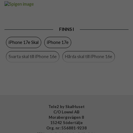
Artikelnummer
113517
Passar till
iPhone 16e, iPhone 17e
Produkttyp
Skal
FINNS I
Egenskaper
MagSafe-kompatibel
iPhone 17e Skal
iPhone 17e
Färg
Genomskinlig, Svart
Material
Hårdplast (PC), Mjukplast (TPU)
Svarta skal till iPhone 16e
Hårda skal till iPhone 16e
Varumärke
Spigen
Spigen till iPhone 16e
iPhone 16e Skal
iPhone 16e
Tillverkarens art nr
ACS09144
EAN
8809971239745
Skal
Svarta skal
Hårda skal
Tele2 by SkalHuset
C/O Lowwi AB
Morabergsvägen 8
15242 Södertälje
Org. nr: 556881-9238