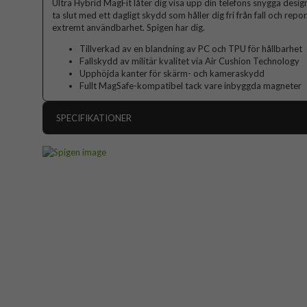
Ultra Hybrid MagFit låter dig visa upp din telefons snygga desi
ta slut med ett dagligt skydd som håller dig fri från fall och repo
extremt användbarhet. Spigen har dig.
Tillverkad av en blandning av PC och TPU för hållbarhet
Fallskydd av militär kvalitet via Air Cushion Technology
Upphöjda kanter för skärm- och kameraskydd
Fullt MagSafe-kompatibel tack vare inbyggda magneter
SPECIFIKATIONER
Artikelnummer
Passar till
Produkttyp
Egenskaper
Färg
Material
Varumärke
Tillverkarens art nr