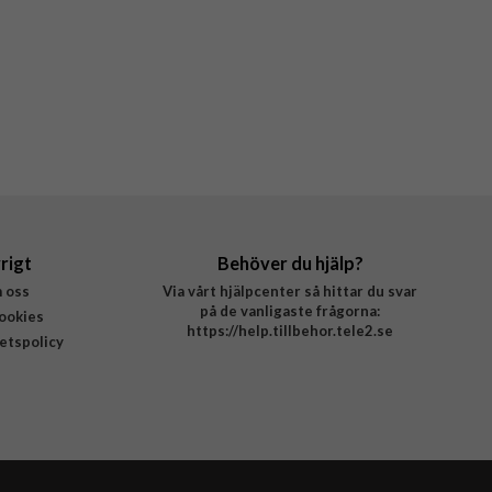
rigt
Behöver du hjälp?
 oss
Via vårt hjälpcenter så hittar du svar
på de vanligaste frågorna:
ookies
https://help.tillbehor.tele2.se
tetspolicy