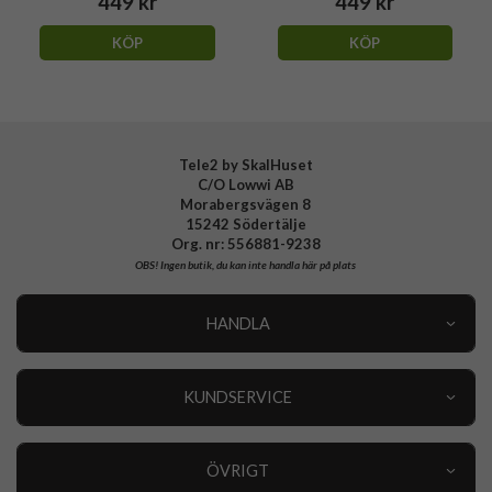
449 kr
449 kr
KÖP
KÖP
Tele2 by SkalHuset
C/O Lowwi AB
Morabergsvägen 8
15242 Södertälje
Org. nr: 556881-9238
OBS!
Ingen butik, du kan inte handla här på plats
HANDLA
Outlet
Nyheter
KUNDSERVICE
Varumärken
Kundservice
Specialkategorier
90 dagars öppet köp
ÖVRIGT
Köpevillkor