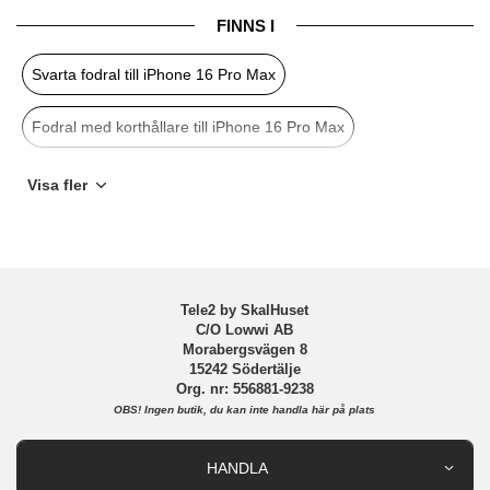
FINNS I
Egenskaper
Kortfack, Stativfunktion
Svarta fodral till iPhone 16 Pro Max
Färg
Svart
Material
Konstläder, Mjukplast (TPU)
Fodral med korthållare till iPhone 16 Pro Max
Varumärke
Puro
iPhone 16 Pro Max Fodral
iPhone 16 Pro Max
Fodral
Visa fler
Tillverkarens art nr
PUIPC16P67BOOKC8BLK
EAN
8018417489570
Svarta fodral
Puro
Tele2 by SkalHuset
C/O Lowwi AB
Morabergsvägen 8
15242 Södertälje
Org. nr: 556881-9238
OBS!
Ingen butik, du kan inte handla här på plats
HANDLA