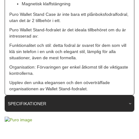
Magnetisk klaffstängning
Puro Wallet Stand Case är inte bara ett plånboksfodralfodral,
utan det är 2 tillbehör i ett.
Puro Wallet Stand-fodralet är det ideala tillbehöret om du är
intresserad av:
Funktionalitet och stil: detta fodral är svaret för dem som vill
klä sin telefon i en unik och elegant stil, lämplig för alla
situationer, även de mest formella.
Organisation: Förvaringen ger enkel åtkomst till de viktigaste
kontrollerna.
Upplev den unika elegansen och den oöverträffade
organisationen av Wallet Stand-fodralet.
SPECIFIKATIONER
Artikelnummer
111434
Passar till
iPhone 16 Pro Max
Produkttyp
Fodral