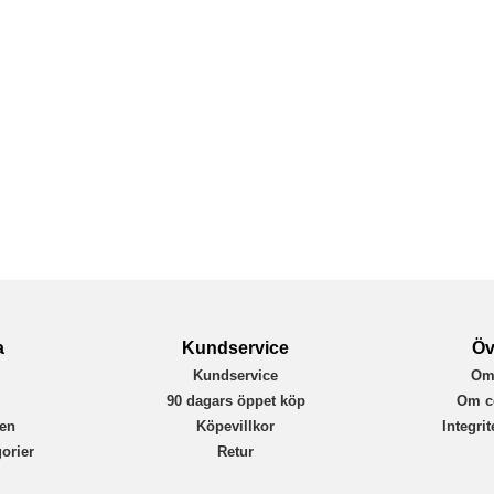
a
Kundservice
Öv
Kundservice
Om
r
90 dagars öppet köp
Om c
en
Köpevillkor
Integri
orier
Retur