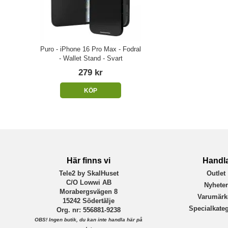
Puro - iPhone 16 Pro Max - Fodral
- Wallet Stand - Svart
279 kr
KÖP
Här finns vi
Handl
Tele2 by SkalHuset
Outlet
C/O Lowwi AB
Nyhete
Morabergsvägen 8
Varumärk
15242 Södertälje
Specialkateg
Org. nr: 556881-9238
OBS!
Ingen butik, du kan inte handla här på