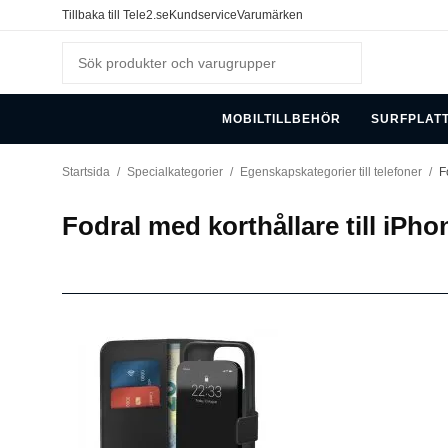
Tillbaka till Tele2.se
Kundservice
Varumärken
MOBILTILLBEHÖR
SURFPLAT
Startsida
/
Specialkategorier
/
Egenskapskategorier till telefoner
/
F
Fodral med korthållare till iPh