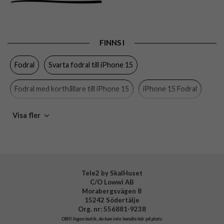
Egenskaper
Kortfack, Stativfunktion
Färg
Svart
FINNS I
Material
Konstläder, Mjukplast (TPU)
Fodral
Svarta fodral till iPhone 15
Varumärke
Puro
Tillverkarens art nr
PUIPC1561BOOKC8BLK
Fodral med korthållare till iPhone 15
iPhone 15 Fodral
EAN
8018417489587
iPhone 15
Svarta fodral
Puro
Visa fler
Tele2 by SkalHuset
C/O Lowwi AB
Morabergsvägen 8
15242 Södertälje
Org. nr: 556881-9238
OBS!
Ingen butik, du kan inte handla här på plats