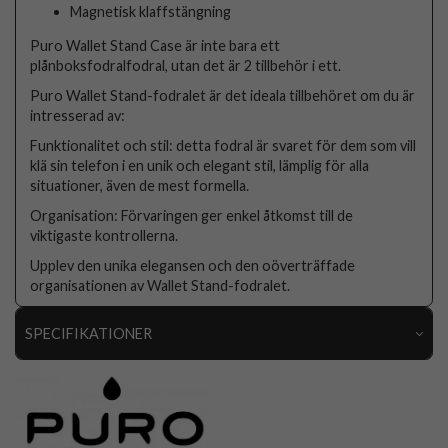
Magnetisk klaffstängning
Puro Wallet Stand Case är inte bara ett
plånboksfodralfodral, utan det är 2 tillbehör i ett.
Puro Wallet Stand-fodralet är det ideala tillbehöret om du är
intresserad av:
Funktionalitet och stil: detta fodral är svaret för dem som vill
klä sin telefon i en unik och elegant stil, lämplig för alla
situationer, även de mest formella.
Organisation: Förvaringen ger enkel åtkomst till de
viktigaste kontrollerna.
Upplev den unika elegansen och den oöverträffade
organisationen av Wallet Stand-fodralet.
SPECIFIKATIONER
Artikelnummer
111432
Passar till
iPhone 15
Produkttyp
Fodral