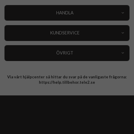
HANDLA
Outlet
Nyheter
KUNDSERVICE
Varumärken
Kundservice
Specialkategorier
90 dagars öppet köp
ÖVRIGT
Köpevillkor
Om oss
Retur
Om cookies
Via vårt hjälpcenter så hittar du svar på de vanligaste frågorna:
Integritetspolicy
https://help.tillbehor.tele2.se