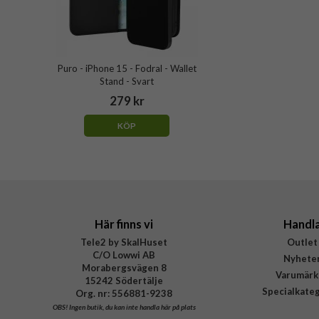
Puro - iPhone 15 - Fodral - Wallet
Stand - Svart
279 kr
KÖP
Här finns vi
Handl
Tele2 by SkalHuset
Outlet
C/O Lowwi AB
Nyhete
Morabergsvägen 8
Varumärk
15242 Södertälje
Specialkate
Org. nr: 556881-9238
OBS!
Ingen butik, du kan inte handla här på plats