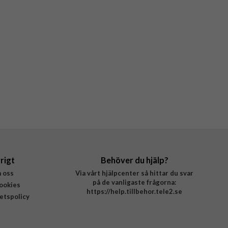
rigt
Behöver du hjälp?
 oss
Via vårt hjälpcenter så hittar du svar
på de vanligaste frågorna:
ookies
https://help.tillbehor.tele2.se
tetspolicy