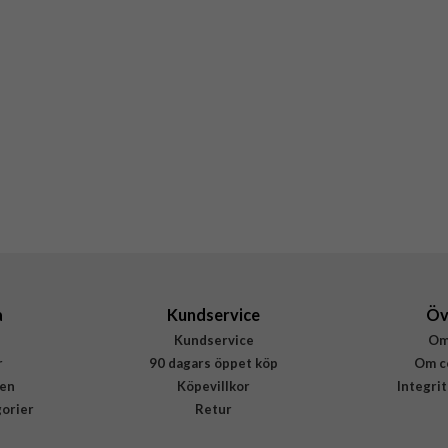
a
Kundservice
Öv
Kundservice
Om
r
90 dagars öppet köp
Om c
en
Köpevillkor
Integri
gorier
Retur