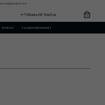
ersonlig kundservice
↪️ Tillbaka till Tele2.se
ÖVRIGT
TILLBEHÖRSPAKET