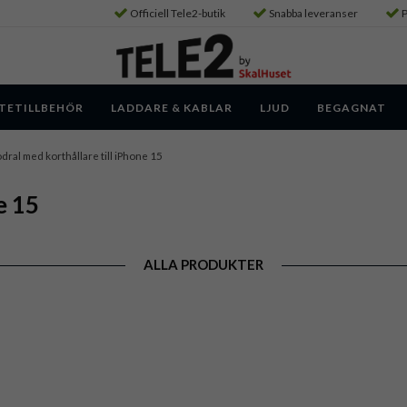
Officiell Tele2-butik
Snabba leveranser
P
TETILLBEHÖR
LADDARE & KABLAR
LJUD
BEGAGNAT
dral med korthållare till iPhone 15
e 15
ALLA PRODUKTER