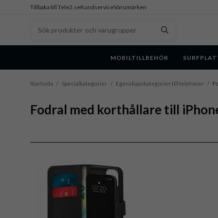
Tillbaka till Tele2.se
Kundservice
Varumärken
MOBILTILLBEHÖR
SURFPLAT
Startsida
/
Specialkategorier
/
Egenskapskategorier till telefoner
/
Fo
Fodral med korthållare till iPhon