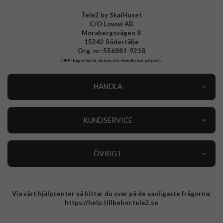
Tele2 by SkalHuset
C/O Lowwi AB
Morabergsvägen 8
15242 Södertälje
Org. nr: 556881-9238
OBS!
Ingen butik, du kan inte handla här på plats
HANDLA
Outlet
Nyheter
KUNDSERVICE
Varumärken
Kundservice
Specialkategorier
90 dagars öppet köp
ÖVRIGT
Köpevillkor
Om oss
Retur
Om cookies
Via vårt hjälpcenter så hittar du svar på de vanligaste frågorna:
Integritetspolicy
https://help.tillbehor.tele2.se