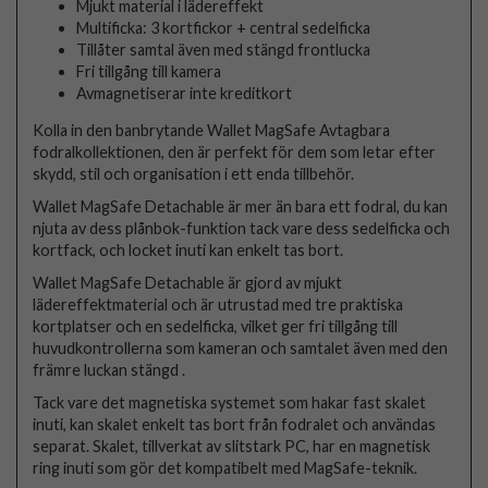
Mjukt material i lädereffekt
Multificka: 3 kortfickor + central sedelficka
Tillåter samtal även med stängd frontlucka
Fri tillgång till kamera
Avmagnetiserar inte kreditkort
Kolla in den banbrytande Wallet MagSafe Avtagbara
fodralkollektionen, den är perfekt för dem som letar efter
skydd, stil och organisation i ett enda tillbehör.
Wallet MagSafe Detachable är mer än bara ett fodral, du kan
njuta av dess plånbok-funktion tack vare dess sedelficka och
kortfack, och locket inuti kan enkelt tas bort.
Wallet MagSafe Detachable är gjord av mjukt
lädereffektmaterial och är utrustad med tre praktiska
kortplatser och en sedelficka, vilket ger fri tillgång till
huvudkontrollerna som kameran och samtalet även med den
främre luckan stängd .
Tack vare det magnetiska systemet som hakar fast skalet
inuti, kan skalet enkelt tas bort från fodralet och användas
separat. Skalet, tillverkat av slitstark PC, har en magnetisk
ring inuti som gör det kompatibelt med MagSafe-teknik.