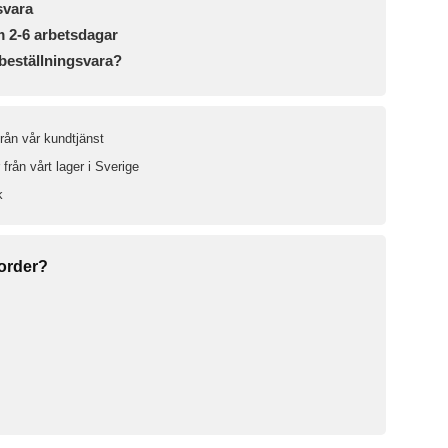
svara
m 2-6 arbetsdagar
beställningsvara?
från vår kundtjänst
från vårt lager i Sverige
k
 order?