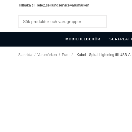
Tillbaka till Tele2.se
Kundservice
Varumärken
MOBILTILLBEHÖR
SURFPLAT
Startsida
/
Varumärken
/
Puro
/
- Kabel - Spiral Lightning till USB-A 