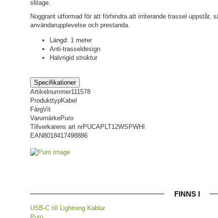
slitage.
Noggrant utformad för att förhindra att irriterande trassel uppstår, 
användarupplevelse och prestanda.
Längd: 1 meter
Anti-trasseldesign
Halvrigid struktur
Specifikationer
Artikelnummer
111578
Produkttyp
Kabel
Färg
Vit
Varumärke
Puro
Tillverkarens art nr
PUCAPLT12WSPWHI
EAN
8018417498886
FINNS I
USB-C till Lightning Kablar
Puro