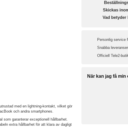
Beställning
Skickas ino
Vad betyder 
Personlig service 
Snabba leveranser 
Officiell Tele2-buti
När kan jag få min
rustad med en lightning-kontakt, vilket gör
 MacBook och andra smartphones.
l som garanterar exceptionell hållbarhet.
eln extra hållbarhet för att klara av dagligt