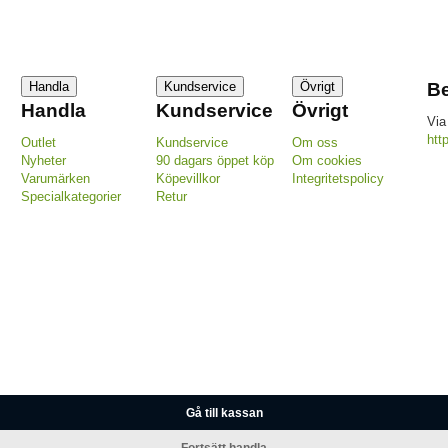
Handla
Kundservice
Övrigt
Be
Handla
Kundservice
Övrigt
Via
htt
Outlet
Kundservice
Om oss
Nyheter
90 dagars öppet köp
Om cookies
Varumärken
Köpevillkor
Integritetspolicy
Specialkategorier
Retur
Gå till kassan
Fortsätt handla