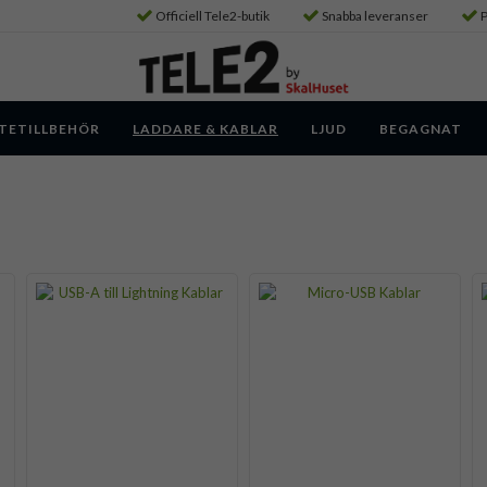
Officiell Tele2-butik
Snabba leveranser
P
TETILLBEHÖR
LADDARE & KABLAR
LJUD
BEGAGNAT