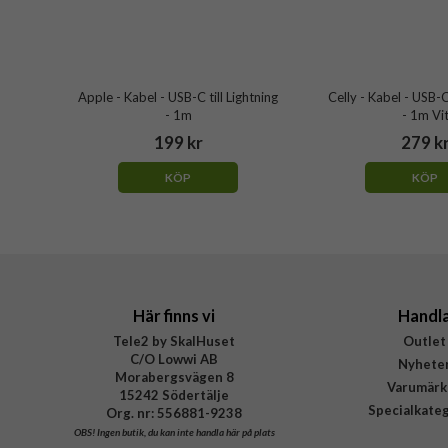
Apple - Kabel - USB-C till Lightning
Celly - Kabel - USB-C 
- 1m
- 1m Vi
199 kr
279 k
KÖP
KÖP
Här finns vi
Handl
Tele2 by SkalHuset
Outlet
C/O Lowwi AB
Nyhete
Morabergsvägen 8
Varumärk
15242 Södertälje
Specialkate
Org. nr: 556881-9238
OBS!
Ingen butik, du kan inte handla här på plats