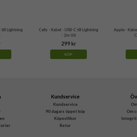
till Lightning
Celly - Kabel - USB-C till Lightning
Apple - Kabel
t
- 2m Vit
C
r
299 kr
KÖP
a
Kundservice
Öv
Kundservice
Om
r
90 dagars öppet köp
Om c
en
Köpevillkor
Integri
gorier
Retur