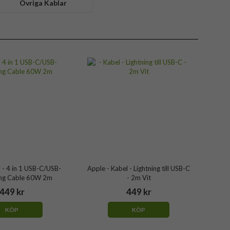
Övriga Kablar
l - 4 in 1 USB-C/USB-
Apple - Kabel - Lightning till USB-C
ing Cable 60W 2m
- 2m Vit
449 kr
449 kr
KÖP
KÖP