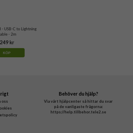
 - USB-C to Lightning
able - 2m
249 kr
KÖP
rigt
Behöver du hjälp?
 oss
Via vårt hjälpcenter så hittar du svar
på de vanligaste frågorna:
ookies
https://help.tillbehor.tele2.se
tetspolicy