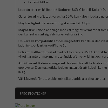
Extremt hållbar
Letar du efter en hållbar och lättburen USB-C-kabel? Kolla in P
Garanterad kraft:
tack vare sina 60 W kan kabeln ladda dina e
Hög hastighet:
dataöverföring sker med 20 Gbps.
Magnetisk:
kabeln är belagd med ett magnetiskt material som i
den kan rullas runt sig själv för enkel förvaring.
Universell kompatibilitet:
den magnetiska kabeln är den ideal
laddningsport, inklusive iPhone 15.
Extremt hållbar:
Utrustad med två förstärkta USB-C-kontakter ä
vilket garanterar maximal motståndskraft mot vridning och varda
Anti-trassel:
Kabeln är noggrant designad för att förhindra irri
upplevelse. Den magnetiska beläggningen gör att kabeln kan rulla
in sig.
Välj Magnetic för att snabbt och säkert ladda alla dina enheter!
SPECIFIKATIONER
Artikelnummer