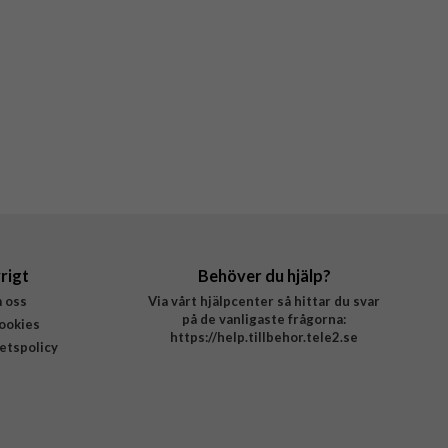
rigt
Behöver du hjälp?
 oss
Via vårt hjälpcenter så hittar du svar
på de vanligaste frågorna:
ookies
https://help.tillbehor.tele2.se
tetspolicy