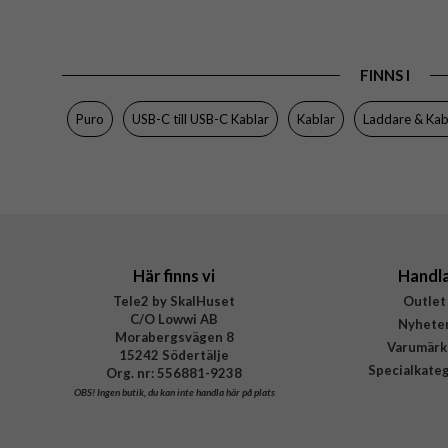
Produkttyp
Färg
FINNS I
Varumärke
Tillverkarens art nr
Puro
USB-C till USB-C Kablar
Kablar
Laddare & Kab
EAN
Här finns vi
Handl
Tele2 by SkalHuset
Outlet
C/O Lowwi AB
Nyhete
Morabergsvägen 8
Varumärk
15242 Södertälje
Specialkate
Org. nr: 556881-9238
OBS!
Ingen butik, du kan inte handla här på plats