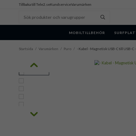
Tillbaka till Tele2.se
Kundservice
Varumärken
MOBILTILLBEHÖR
SURFPLAT
Startsida
/
Varumärken
/
Puro
/
- Kabel - Magnetisk USB-C till USB-C -