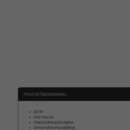
PRODUKTBESKRIVNING
60 W
Anti-trassel
Hög laddningshastighet
Universell kompatibilitet