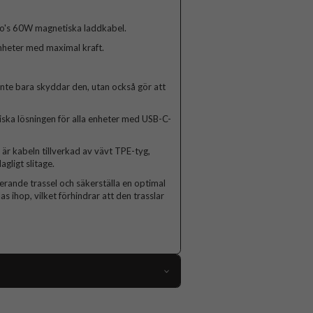
uro's 60W magnetiska laddkabel.
nheter med maximal kraft.
nte bara skyddar den, utan också gör att
iska lösningen för alla enheter med USB-C-
r kabeln tillverkad av vävt TPE-tyg,
gligt slitage.
terande trassel och säkerställa en optimal
s ihop, vilket förhindrar att den trasslar
112330