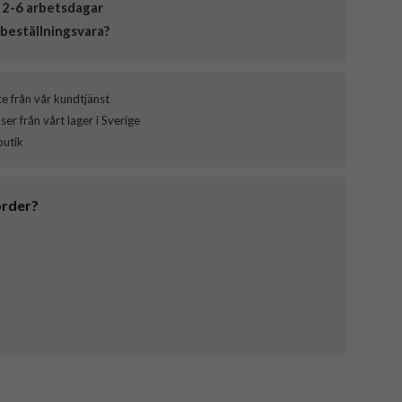
 2-6 arbetsdagar
beställningsvara?
ce från vår kundtjänst
er från vårt lager i Sverige
butik
order?