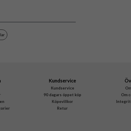
Kabel
Vit
Puro
PUCUSBCUSBCMAGWHI
lar
8018417469923
a
Kundservice
Öv
Kundservice
Om
r
90 dagars öppet köp
Om c
en
Köpevillkor
Integri
gorier
Retur