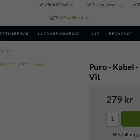
Officiell Tele2-butik
Snabba leveranser
P
TETILLBEHÖR
LADDARE & KABLAR
LJUD
BEGAGNAT
 1m Vit
Puro - Kabel 
Vit
279 kr
Beställning