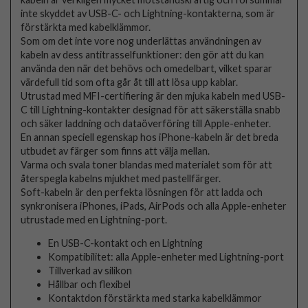
inte skyddet av USB-C- och Lightning-kontakterna, som är
förstärkta med kabelklämmor.
Som om det inte vore nog underlättas användningen av
kabeln av dess antitrasselfunktioner: den gör att du kan
använda den när det behövs och omedelbart, vilket sparar
värdefull tid som ofta går åt till att lösa upp kablar.
Utrustad med MFI-certifiering är den mjuka kabeln med USB-
C till Lightning-kontakter designad för att säkerställa snabb
och säker laddning och dataöverföring till Apple-enheter.
En annan speciell egenskap hos iPhone-kabeln är det breda
utbudet av färger som finns att välja mellan.
Varma och svala toner blandas med materialet som för att
återspegla kabelns mjukhet med pastellfärger.
Soft-kabeln är den perfekta lösningen för att ladda och
synkronisera iPhones, iPads, AirPods och alla Apple-enheter
utrustade med en Lightning-port.
En USB-C-kontakt och en Lightning
Kompatibilitet: alla Apple-enheter med Lightning-port
Tillverkad av silikon
Hållbar och flexibel
Kontaktdon förstärkta med starka kabelklämmor