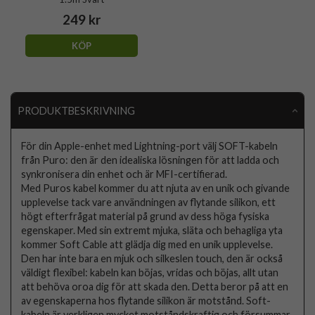
249 kr
KÖP
PRODUKTBESKRIVNING
För din Apple-enhet med Lightning-port välj SOFT-kabeln
från Puro: den är den idealiska lösningen för att ladda och
synkronisera din enhet och är MFI-certifierad.
Med Puros kabel kommer du att njuta av en unik och givande
upplevelse tack vare användningen av flytande silikon, ett
högt efterfrågat material på grund av dess höga fysiska
egenskaper. Med sin extremt mjuka, släta och behagliga yta
kommer Soft Cable att glädja dig med en unik upplevelse.
Den har inte bara en mjuk och silkeslen touch, den är också
väldigt flexibel: kabeln kan böjas, vridas och böjas, allt utan
att behöva oroa dig för att skada den. Detta beror på att en
av egenskaperna hos flytande silikon är motstånd. Soft-
kabeln är verkligen mycket motståndskraftig och försummar