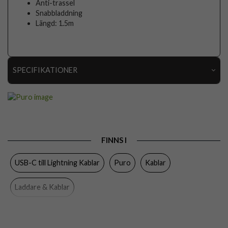
Anti-trassel
Snabbladdning
Längd: 1.5m
SPECIFIKATIONER
Artikelnummer
96788
Produkttyp
Kabel
Egenskaper
Trådad
FINNS I
Färg
Vit
USB-C till Lightning Kablar
Puro
Kablar
Material
Plast
Varumärke
Puro
Laddare & Kablar
Tillverkarens art nr
PUCAPLTUSBCICONWHI
EAN
8018417440922