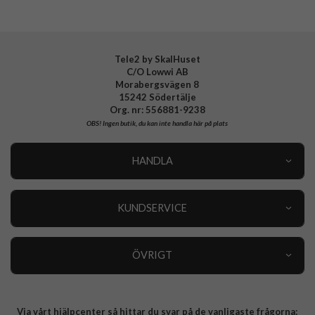
Tele2 by SkalHuset
C/O Lowwi AB
Morabergsvägen 8
15242 Södertälje
Org. nr: 556881-9238
OBS!
Ingen butik, du kan inte handla här på plats
HANDLA
Outlet
Nyheter
KUNDSERVICE
Varumärken
Kundservice
Specialkategorier
90 dagars öppet köp
ÖVRIGT
Köpevillkor
Om oss
Retur
Om cookies
Via vårt hjälpcenter så hittar du svar på de vanligaste frågorna:
Integritetspolicy