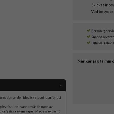
Skickas inom
Vad betyder 
Personlig servi
Snabba leverans
Officiell Tele2-
När kan jag få min 
ro: den är den idealiska lösningen för att
plevelse tack vare användningen av
 höga fysiska egenskaper. Med sin extremt