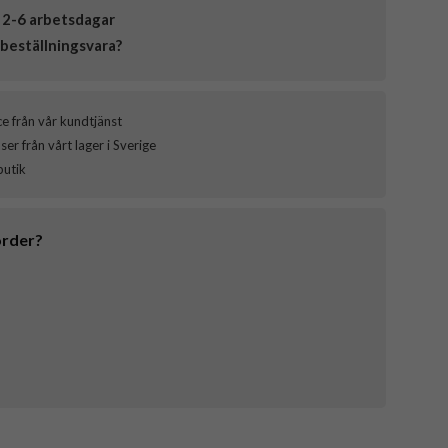
 2-6 arbetsdagar
beställningsvara?
ce från vår kundtjänst
er från vårt lager i Sverige
butik
order?