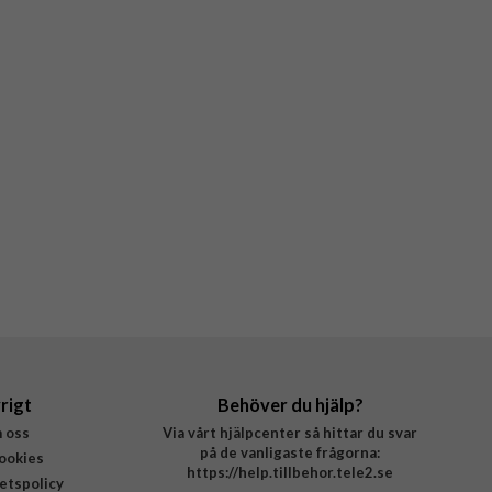
rigt
Behöver du hjälp?
 oss
Via vårt hjälpcenter så hittar du svar
på de vanligaste frågorna:
ookies
https://help.tillbehor.tele2.se
tetspolicy