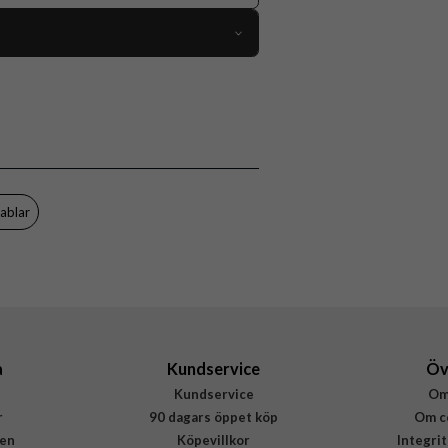
96757
Kabel
Trådad
Lila
Plast
ablar
Puro
PUCAPLTUSBCICONLVD
8018417442728
a
Kundservice
Öv
Kundservice
Om
r
90 dagars öppet köp
Om c
en
Köpevillkor
Integri