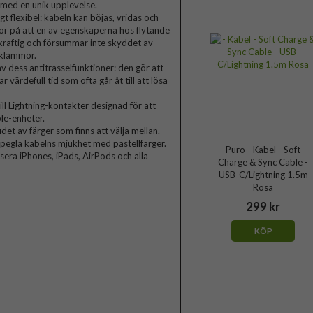
 med en unik upplevelse.
gt flexibel: kabeln kan böjas, vridas och
ror på att en av egenskaperna hos flytande
kraftig och försummar inte skyddet av
lklämmor.
 dess antitrasselfunktioner: den gör att
ärdefull tid som ofta går åt till att lösa
l Lightning-kontakter designad för att
ple-enheter.
et av färger som finns att välja mellan.
pegla kabelns mjukhet med pastellfärger.
Puro - Kabel - Soft
sera iPhones, iPads, AirPods och alla
Charge & Sync Cable -
USB-C/Lightning 1.5m
Rosa
299 kr
KÖP