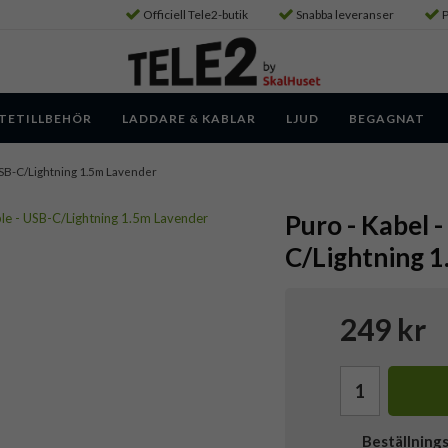
Officiell Tele2-butik
Snabba leveranser
P
TETILLBEHÖR
LADDARE & KABLAR
LJUD
BEGAGNAT
 USB-C/Lightning 1.5m Lavender
Puro - Kabel 
C/Lightning 
249 kr
Beställning