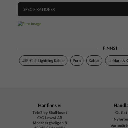
SPECIFIKATIONER
Artikelnummer
Produkttyp
Egenskaper
FINNS I
Färg
Material
USB-C till Lightning Kablar
Puro
Kablar
Laddare & K
Varumärke
Tillverkarens art nr
EAN
Här finns vi
Handl
Tele2 by SkalHuset
Outlet
C/O Lowwi AB
Nyhete
Morabergsvägen 8
Varumärk
15242 Södertälje