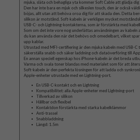
mjuka, släta och behagliga yta kommer Soft Cable att glädja dig
Den har inte bara en mjuk och silkeslen touch, den är också väldi
böjas, allt utan att behöva oroa dig för att skada den. Detta be
silikon är motstånd. Soft-kabeln är verkligen mycket motstånds
USB-C- och Lightning-kontakterna, som är förstärkta med kabe
Som om det inte vore nog underlättas användningen av kabeln av
du kan använda den när det behövs och omedelbart, vilket sparar v
upp kablar.
Utrustad med MFI-certifiering är den mjuka kabeln med USB-C til
säkerställa snabb och säker laddning och dataöverföring till Ap
En annan speciell egenskap hos iPhone-kabeln är det breda utbud
Varma och svala toner blandas med materialet som för att åters
Soft-kabeln är den perfekta lösningen för att ladda och synkroni
Apple-enheter utrustade med en Lightning-port.
En USB-C-kontakt och en Lightning
Kompatibilitet: alla Apple-enheter med Lightning-port
Tillverkad av silikon
Hållbar och flexibel
Kontaktdon förstärkta med starka kabelklämmor
Anti-trassel
Snabbladdning
Längd: 1.5m