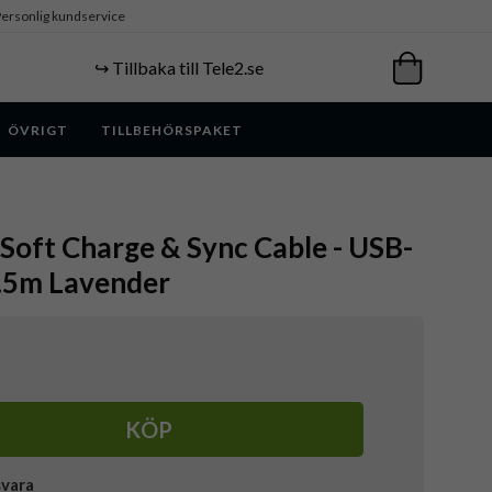
ersonlig kundservice
↪️ Tillbaka till Tele2.se
ÖVRIGT
TILLBEHÖRSPAKET
- Soft Charge & Sync Cable - USB-
1.5m Lavender
KÖP
svara