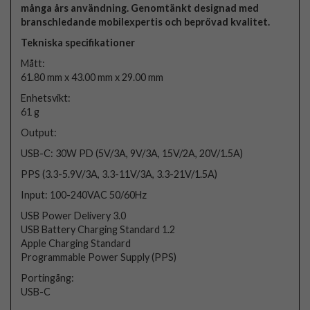
många års användning. Genomtänkt designad med
branschledande mobilexpertis och beprövad kvalitet.
Tekniska specifikationer
Mått:
61.80 mm x 43.00 mm x 29.00 mm
Enhetsvikt:
61 g
Output:
USB-C: 30W PD (5V/3A, 9V/3A, 15V/2A, 20V/1.5A)
PPS (3.3-5.9V/3A, 3.3-11V/3A, 3.3-21V/1.5A)
Input: 100-240VAC 50/60Hz
USB Power Delivery 3.0
USB Battery Charging Standard 1.2
Apple Charging Standard
Programmable Power Supply (PPS)
Portingång:
USB-C