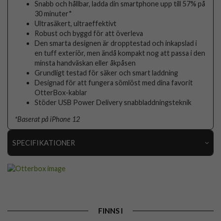
Snabb och hållbar, ladda din smartphone upp till 57% på
30 minuter*
Ultrasäkert, ultraeffektivt
Robust och byggd för att överleva
Den smarta designen är dropptestad och inkapslad i
en tuff exteriör, men ändå kompakt nog att passa i den
minsta handväskan eller åkpåsen
Grundligt testad för säker och smart laddning
Designad för att fungera sömlöst med dina favorit
OtterBox-kablar
Stöder USB Power Delivery snabbladdningsteknik
*Baserat på iPhone 12
SPECIFIKATIONER
Artikelnummer
82999
Produkttyp
Laddare
Egenskaper
Trådad
FINNS I
Färg
Svart