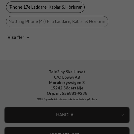
iPhone 17e Laddare, Kablar & Hörlurar
Material
Plast
Varumärke
Otterbox
Nothing Phone (4a) Pro Laddare, Kablar & Hörlurar
Tillverkarens art nr
78-80483
Nothing Phone (4a) Laddare, Kablar & Hörlurar
Visa fler
EAN
840104260548
OnePlus Nord CE5 Laddare, Kablar & Hörlurar
OnePlus Nord 5 Laddare, Kablar & Hörlurar
Tele2 by SkalHuset
C/O Lowwi AB
Nothing Phone 3 Laddare, Kablar & Hörlurar
Morabergsvägen 8
15242 Södertälje
Samsung Galaxy A57 Laddare, Kablar & Hörlurar
Org. nr: 556881-9238
OBS!
Ingen butik, du kan inte handla här på plats
Samsung Galaxy A37 Laddare, Kablar & Hörlurar
HANDLA
Samsung Galaxy A27 Laddare, Kablar & Hörlurar
Outlet
Nyheter