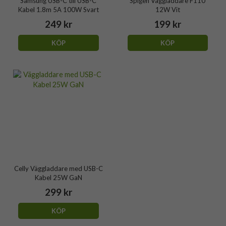
Samsung USB-C till USB-C
Spigen Väggladdare F110
Kabel 1.8m 5A 100W Svart
12W Vit
249 kr
199 kr
KÖP
KÖP
Celly Väggladdare med USB-C
Kabel 25W GaN
299 kr
KÖP