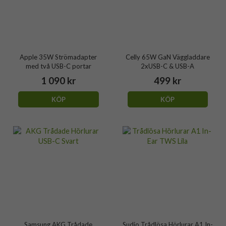
Apple 35W Strömadapter
Celly 65W GaN Väggladdare
med två USB-C portar
2xUSB-C & USB-A
1 090 kr
499 kr
KÖP
KÖP
Samsung AKG Trådade
Sudio Trådlösa Hörlurar A1 In-