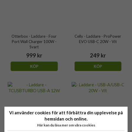
Otterbox - Laddare - Four
Celly - Laddare - ProPower
Port Wall Charger 100W -
EVO USB-C 20W - Vit
Svart
999 kr
249 kr
KÖP
KÖP
Vi använder cookies för att förbättra din upplevelse på
hemsidan och online.
Här kan du läsa mer om våra cookies