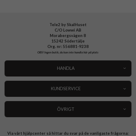
Tele2 by SkalHuset
C/O Lowwi AB
Morabergsvägen 8
15242 Södertälje
Org. nr: 556881-9238
OBS!
Ingen butik, du kan inte handla här på plats
HANDLA
Outlet
Nyheter
KUNDSERVICE
Varumärken
Kundservice
Specialkategorier
90 dagars öppet köp
ÖVRIGT
Köpevillkor
Om oss
Retur
Om cookies
Via vårt hjälpcenter så hittar du svar på de vanligaste frågorna:
Integritetspolicy