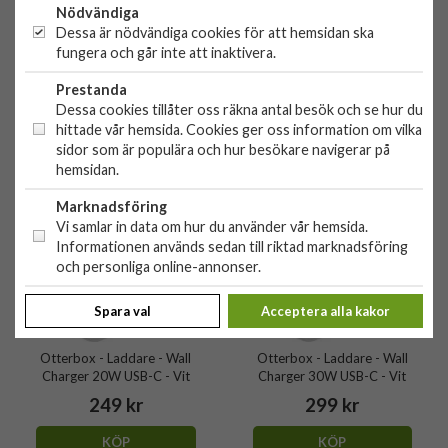
Nödvändiga
Celly - Laddare -
Celly - Laddare - USB-A/USB-
Dessa är nödvändiga cookies för att hemsidan ska
TCUSBTURBO USB-A 12W
C 20W - Vit
fungera och går inte att inaktivera.
249 kr
299 kr
Prestanda
Dessa cookies tillåter oss räkna antal besök och se hur du
KÖP
KÖP
hittade vår hemsida. Cookies ger oss information om vilka
sidor som är populära och hur besökare navigerar på
hemsidan.
Marknadsföring
Vi samlar in data om hur du använder vår hemsida.
Informationen används sedan till riktad marknadsföring
och personliga online-annonser.
Spara val
Acceptera alla kakor
Otterbox - Laddare - Wall
Otterbox - Laddare - Wall
Charger 20W USB-C - Vit
Charger 30W USB-C - Vit
249 kr
299 kr
KÖP
KÖP